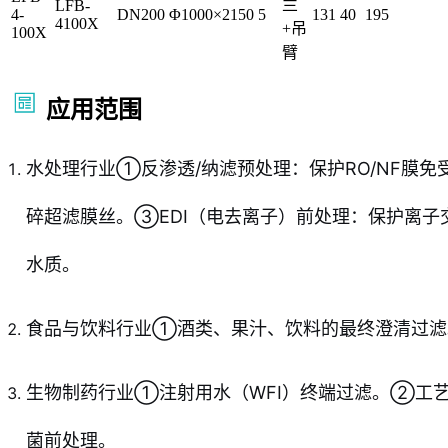
兰
LFB-
4-
DN200
Φ1000×2150
5
131
40
195
4100X
+吊
100X
臂
应用范围
水处理行业①反渗透/纳滤预处理：保护RO/NF膜
碎超滤膜丝。③EDI（电去离子）前处理：保护离子
水质。
食品与饮料行业①酒类、果汁、饮料的最终澄清过
生物制药行业①注射用水（WFI）终端过滤。②工
菌前处理。