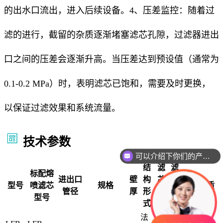
的出水口流出，进入后续设备。4、压差监控：随着过
滤的进行，截留的杂质逐渐堵塞滤芯孔隙，过滤器进出
口之间的压差会逐渐升高。当压差达到预设值（通常为
0.1-0.2 MPa）时，表明滤芯已饱和，需要及时更换，
以保证过滤效果和系统流量。
技术参数
可以介绍下你们的产品么
结
滤
滤
标配熔
流
进出口
壁
构
芯
芯
型号
喷滤芯
规格
材质
量
管径
厚
形
数
尺
t/h
型号
式
量
寸
法