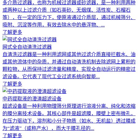
多介质过滤器，也称为机械过滤器或砂滤器，是一种利用两种
或两种以上过滤介质（如石英砂、无烟煤、活性炭、石榴石
等），在一定的压力下，使原液通过介质层，通过机械筛分、
吸附、沉淀等作用，有效去除水中的悬浮物、...
了解更多
网式全自动清洗过滤器
自清洗过滤器是一种利用滤网或其他过滤介质直接拦截水、油
或其他流体中的杂质，并通过自动清洗机制去除滤网上累积的
颗粒物，从而保持过滤流量和精度、实现全自动运行的精密过
滤设备。它代表了现代工业过滤系统向智能...
了解更多
中药提取液的澄清超滤设备
超滤设备是一种利用物理筛分原理进行溶液分离、纯化和浓缩
的膜分离技术设备。其核心部件是超滤膜，膜壁上密布微孔，
在压力驱动下，溶剂和小分子物质（如水、无机盐）透过膜成
为“滤液”（或称产水），而大于膜孔径的...
了解更多