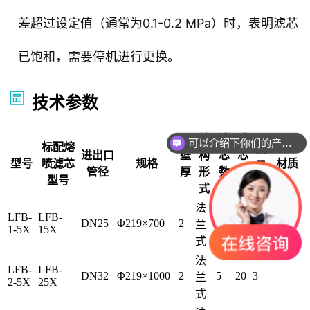
差超过设定值（通常为0.1-0.2 MPa）时，表明滤芯
已饱和，需要停机进行更换。
技术参数
结
滤
滤
可以介绍下你们的产品么
标配熔
流
进出口
壁
构
芯
芯
型号
喷滤芯
规格
材质
量
管径
厚
形
数
尺
t/h
型号
式
量
寸
法
LFB-
LFB-
DN25
Φ219×700
2
5
10
1.5
兰
1-5X
15X
式
法
LFB-
LFB-
DN32
Φ219×1000
2
5
20
3
兰
2-5X
25X
式