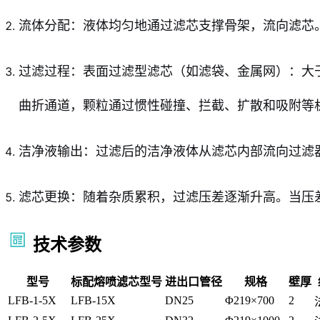
流体分配：液体均匀地通过滤芯支撑骨架，流向滤芯
过滤过程：表面过滤型滤芯（如滤袋、金属网）：大
曲折通道，颗粒通过惯性碰撞、拦截、扩散和吸附等
洁净液输出：过滤后的洁净液体从滤芯内部流向过滤
滤芯更换：随着杂质累积，过滤压差逐渐升高。当压差超
技术参数
型号
标配熔喷滤芯型号
进出口管径
规格
壁厚
LFB-1-5X
LFB-15X
DN25
Φ219×700
2