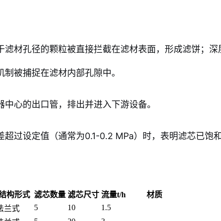
。
于滤材孔径的颗粒被直接拦截在滤材表面，形成滤饼；深
机制被捕捉在滤材内部孔隙中。
器中心的出口管，排出并进入下游设备。
过设定值（通常为0.1-0.2 MPa）时，表明滤芯已
结构形式
滤芯数量
滤芯尺寸
流量t/h
材质
5
10
1.5
法兰式