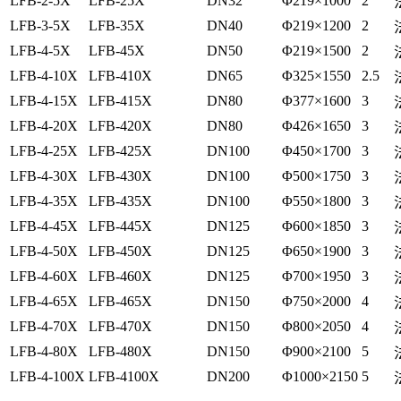
LFB-2-5X
LFB-25X
DN32
Φ219×1000
2
LFB-3-5X
LFB-35X
DN40
Φ219×1200
2
LFB-4-5X
LFB-45X
DN50
Φ219×1500
2
LFB-4-10X
LFB-410X
DN65
Φ325×1550
2.5
LFB-4-15X
LFB-415X
DN80
Φ377×1600
3
LFB-4-20X
LFB-420X
DN80
Φ426×1650
3
LFB-4-25X
LFB-425X
DN100
Φ450×1700
3
LFB-4-30X
LFB-430X
DN100
Φ500×1750
3
LFB-4-35X
LFB-435X
DN100
Φ550×1800
3
LFB-4-45X
LFB-445X
DN125
Φ600×1850
3
LFB-4-50X
LFB-450X
DN125
Φ650×1900
3
LFB-4-60X
LFB-460X
DN125
Φ700×1950
3
LFB-4-65X
LFB-465X
DN150
Φ750×2000
4
LFB-4-70X
LFB-470X
DN150
Φ800×2050
4
LFB-4-80X
LFB-480X
DN150
Φ900×2100
5
LFB-4-100X
LFB-4100X
DN200
Φ1000×2150
5