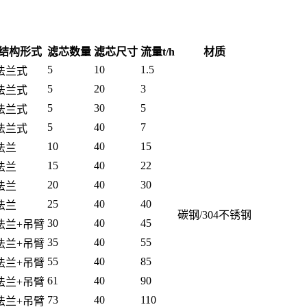
结构形式
滤芯数量
滤芯尺寸
流量t/h
材质
5
10
1.5
法兰式
5
20
3
法兰式
5
30
5
法兰式
5
40
7
法兰式
10
40
15
法兰
15
40
22
法兰
20
40
30
法兰
25
40
40
法兰
碳钢/304不锈钢
30
40
45
法兰+吊臂
35
40
55
法兰+吊臂
55
40
85
法兰+吊臂
61
40
90
法兰+吊臂
73
40
110
法兰+吊臂