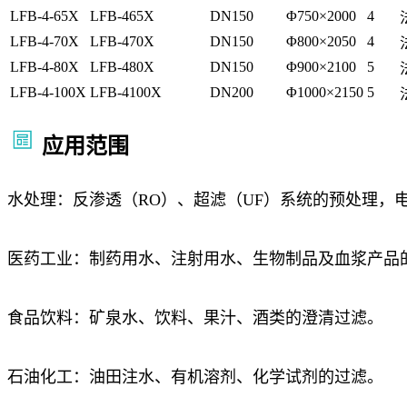
LFB-4-65X
LFB-465X
DN150
Φ750×2000
4
LFB-4-70X
LFB-470X
DN150
Φ800×2050
4
LFB-4-80X
LFB-480X
DN150
Φ900×2100
5
LFB-4-100X
LFB-4100X
DN200
Φ1000×2150
5
应用范围
水处理：反渗透（RO）、超滤（UF）系统的预处理，
医药工业：制药用水、注射用水、生物制品及血浆产品
食品饮料：矿泉水、饮料、果汁、酒类的澄清过滤。
石油化工：油田注水、有机溶剂、化学试剂的过滤。