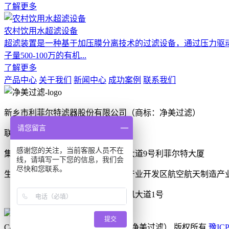
了解更多
农村饮用水超滤设备
超滤装置是一种基于加压膜分离技术的过滤设备，通过压力驱动使
子量500-100万的有机...
了解更多
产品中心
关于我们
新闻中心
成功案例
联系我们
新乡市利菲尔特滤器股份有限公司（商标：净美过滤）
请您留言
联系电话：0373-2636001
感谢您的关注，当前客服人员不在
集团办公地址：新乡市牧野区宏力大道9号利菲尔特大厦
线，请填写一下您的信息，我们会
尽快和您联系。
生产厂区：河南省新乡市高新技术产业开发区航空航天制造产业
河南省商丘市梁园区晨风大道1号
提交
Copyright © 2025 利菲尔特（商标：净美过滤） 版权所有
豫ICP