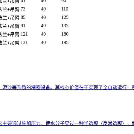
61
40
90
法兰+吊臂
73
40
110
法兰+吊臂
85
40
125
法兰+吊臂
91
40
135
法兰+吊臂
121
40
180
法兰+吊臂
131
40
195
法兰+吊臂
、泥沙等杂质的精密设备。其核心价值在于实现了全自动运行：
它主要通过施加压力，使水分子穿过一种半透膜（反渗透膜），