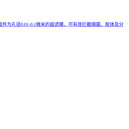
孔径0.01-0.1微米的超滤膜，可有效拦截细菌、胶体及分