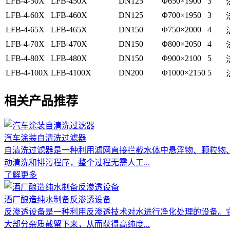
LFB-4-50X
LFB-450X
DN125
Φ650×1900
3
LFB-4-60X
LFB-460X
DN125
Φ700×1950
3
LFB-4-65X
LFB-465X
DN150
Φ750×2000
4
LFB-4-70X
LFB-470X
DN150
Φ800×2050
4
LFB-4-80X
LFB-480X
DN150
Φ900×2100
5
LFB-4-100X
LFB-4100X
DN200
Φ1000×2150
5
相关产品推荐
汽车涂装自清洗过滤器
自清洗过滤器是一种利用滤网直接拦截水体中悬浮物、颗粒物
动清洗和排污程序，整个过程无需人工...
了解更多
酒厂酿造纯水制备反渗透设备
反渗透设备是一种利用反渗透技术对水进行净化处理的设备。
大部分杂质截留下来，从而获得高纯度...