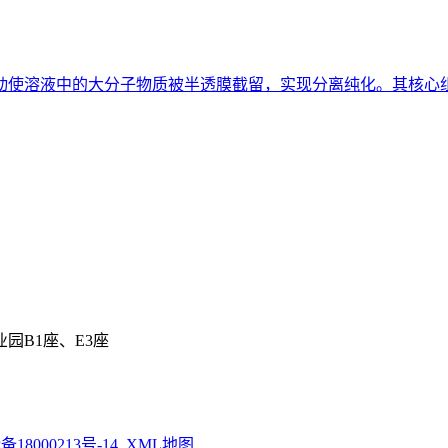
溶液中的大分子物质被半透膜截留，实现分离纯化。其核心组件为
园B1座、E3座
备18000213号-14
XML地图