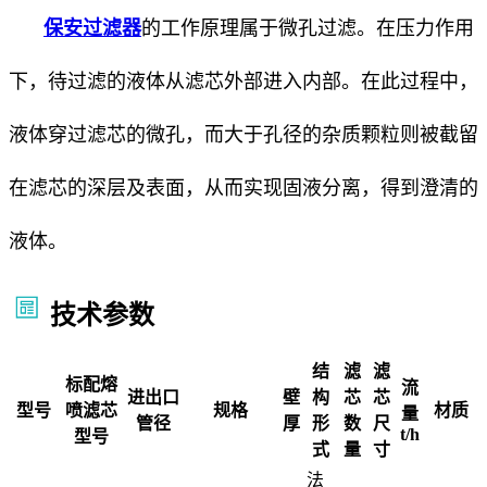
保安过滤器
的工作原理属于微孔过滤。在压力作用
下，待过滤的液体从滤芯外部进入内部。在此过程中，
液体穿过滤芯的微孔，而大于孔径的杂质颗粒则被截留
在滤芯的深层及表面，从而实现固液分离，得到澄清的
液体。
技术参数
结
滤
滤
标配熔
流
进出口
壁
构
芯
芯
型号
喷滤芯
规格
材质
量
管径
厚
形
数
尺
t/h
型号
式
量
寸
法