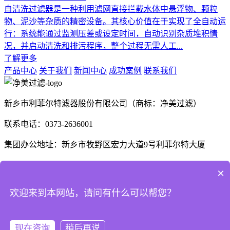
自清洗过滤器是一种利用滤网直接拦截水体中悬浮物、颗粒
物、泥沙等杂质的精密设备。其核心价值在于实现了全自动运
行：系统能通过监测压差或设定时间，自动识别杂质堆积情
况，并启动清洗和排污程序，整个过程无需人工...
了解更多
产品中心
关于我们
新闻中心
成功案例
联系我们
新乡市利菲尔特滤器股份有限公司（商标：净美过滤）
联系电话：0373-2636001
集团办公地址：新乡市牧野区宏力大道9号利菲尔特大厦
生产厂区：河南省新乡市高新技术产业开发区航空航天制造产
×
业园B1座、E3座
欢迎来到本网站，请问有什么可以帮您？
河南省商丘市梁园区晨风大道1号
现在咨询
稍后再说