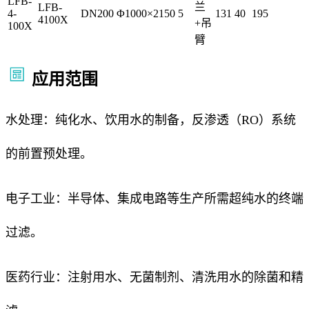
LFB-
兰
LFB-
4-
DN200
Φ1000×2150
5
131
40
195
4100X
+吊
100X
臂
应用范围
水处理：纯化水、饮用水的制备，反渗透（RO）系统
的前置预处理。
电子工业：半导体、集成电路等生产所需超纯水的终端
过滤。
医药行业：注射用水、无菌制剂、清洗用水的除菌和精