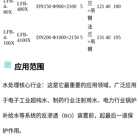
LFB-
兰
LFB-
4-
DN150
Φ900×2100
5
121
40
180
480X
+吊
80X
臂
法
LFB-
兰
LFB-
4-
DN200
Φ1000×2150
5
131
40
195
4100X
+吊
100X
臂
应用范围
水处理核心行业：这是它最重要的应用领域，广泛应用
于电子工业超纯水、制药行业注射用水、电力行业锅炉
补给水等系统的反渗透（RO）装置前，起最后一道保
护作用。