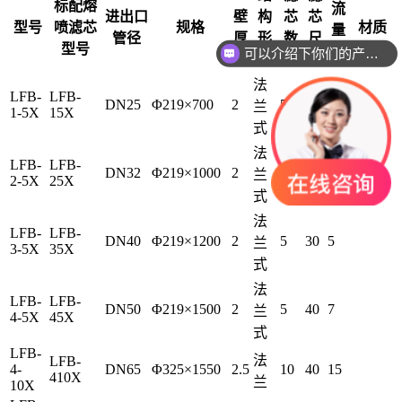
标配熔
流
进出口
壁
构
芯
芯
型号
喷滤芯
规格
材质
量
管径
厚
形
数
尺
t/h
型号
可以介绍下你们的产品么
式
量
寸
法
LFB-
LFB-
DN25
Φ219×700
2
5
10
1.5
兰
1-5X
15X
式
法
LFB-
LFB-
DN32
Φ219×1000
2
5
20
3
兰
2-5X
25X
式
法
LFB-
LFB-
DN40
Φ219×1200
2
5
30
5
兰
3-5X
35X
式
法
LFB-
LFB-
DN50
Φ219×1500
2
5
40
7
兰
4-5X
45X
式
LFB-
法
LFB-
4-
DN65
Φ325×1550
2.5
10
40
15
410X
兰
10X