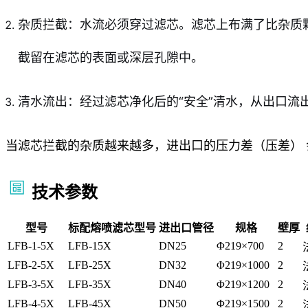
杂质拦截：水流必须穿过滤芯。滤芯上布满了比杂质
截留在滤芯的表面或深层孔隙中。
清水流出：经过滤芯净化后的“安全”清水，从出口流
当滤芯拦截的杂质越来越多，进出口的压力差（压差） 会随
技术参数
型号
标配熔喷滤芯型号
进出口管径
规格
壁厚
LFB-1-5X
LFB-15X
DN25
Φ219×700
2
LFB-2-5X
LFB-25X
DN32
Φ219×1000
2
LFB-3-5X
LFB-35X
DN40
Φ219×1200
2
LFB-4-5X
LFB-45X
DN50
Φ219×1500
2