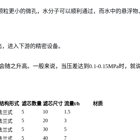
颗粒更小的微孔，水分子可以顺利通过，而水中的悬浮物、
出，进入下游的精密设备。
之升高。一般来说，当压差达到0.1-0.15MPa时，
结构形式
滤芯数量
滤芯尺寸
流量t/h
材质
5
10
1.5
法兰式
5
20
3
法兰式
5
30
5
法兰式
5
40
7
法兰式