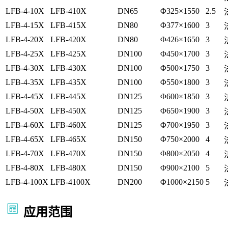
LFB-4-10X
LFB-410X
DN65
Φ325×1550
2.5
LFB-4-15X
LFB-415X
DN80
Φ377×1600
3
LFB-4-20X
LFB-420X
DN80
Φ426×1650
3
LFB-4-25X
LFB-425X
DN100
Φ450×1700
3
LFB-4-30X
LFB-430X
DN100
Φ500×1750
3
LFB-4-35X
LFB-435X
DN100
Φ550×1800
3
LFB-4-45X
LFB-445X
DN125
Φ600×1850
3
LFB-4-50X
LFB-450X
DN125
Φ650×1900
3
LFB-4-60X
LFB-460X
DN125
Φ700×1950
3
LFB-4-65X
LFB-465X
DN150
Φ750×2000
4
LFB-4-70X
LFB-470X
DN150
Φ800×2050
4
LFB-4-80X
LFB-480X
DN150
Φ900×2100
5
LFB-4-100X
LFB-4100X
DN200
Φ1000×2150
5
应用范围