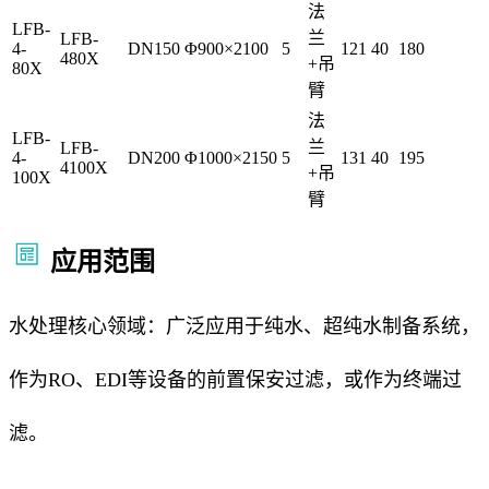
法
LFB-
兰
LFB-
4-
DN150
Φ900×2100
5
121
40
180
480X
+吊
80X
臂
法
LFB-
兰
LFB-
4-
DN200
Φ1000×2150
5
131
40
195
4100X
+吊
100X
臂
应用范围
水处理核心领域：广泛应用于纯水、超纯水制备系统，
作为RO、EDI等设备的前置保安过滤，或作为终端过
滤。