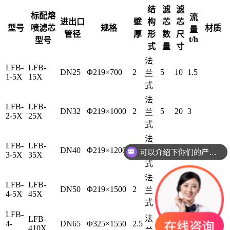
结
滤
滤
标配熔
流
进出口
壁
构
芯
芯
型号
喷滤芯
规格
材质
量
管径
厚
形
数
尺
t/h
型号
式
量
寸
法
LFB-
LFB-
DN25
Φ219×700
2
5
10
1.5
兰
1-5X
15X
式
法
LFB-
LFB-
DN32
Φ219×1000
2
5
20
3
兰
2-5X
25X
式
法
LFB-
LFB-
DN40
Φ219×1200
2
5
30
5
兰
可以介绍下你们的产品么
3-5X
35X
式
法
LFB-
LFB-
DN50
Φ219×1500
2
5
40
7
兰
4-5X
45X
式
LFB-
法
LFB-
4-
DN65
Φ325×1550
2.5
10
40
15
410X