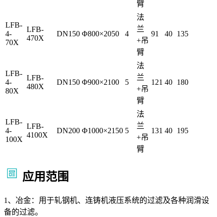
臂
法
LFB-
兰
LFB-
4-
DN150
Φ800×2050
4
91
40
135
470X
+吊
70X
臂
法
LFB-
兰
LFB-
4-
DN150
Φ900×2100
5
121
40
180
480X
+吊
80X
臂
法
LFB-
兰
LFB-
4-
DN200
Φ1000×2150
5
131
40
195
4100X
+吊
100X
臂
应用范围
1、冶金：用于轧钢机、连铸机液压系统的过滤及各种润滑设
备的过滤。