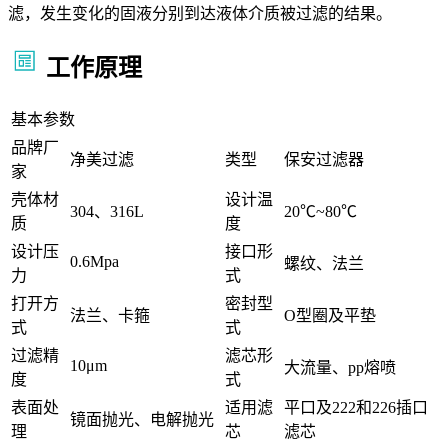
滤，发生变化的固液分别到达液体介质被过滤的结果。
工作原理
基本参数
品牌厂
净美过滤
类型
保安过滤器
家
壳体材
设计温
304、316L
20℃~80℃
质
度
设计压
接口形
0.6Mpa
螺纹、法兰
力
式
打开方
密封型
法兰、卡箍
O型圈及平垫
式
式
过滤精
滤芯形
10μm
大流量、pp熔喷
度
式
表面处
适用滤
平口及222和226插口
镜面抛光、电解抛光
理
芯
滤芯