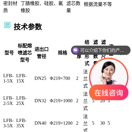
密封材
丁腈橡胶、硅胶、氟
滤芯数
根据流量不等
质
橡胶
量
技术参数
结
滤
滤
标配熔
流
进出口
壁
构
芯
芯
可以介绍下你们的产品么
型号
喷滤芯
规格
材质
量
管径
厚
形
数
尺
t/h
型号
式
量
寸
法
LFB-
LFB-
DN25
Φ219×700
2
5
10
1.5
兰
1-5X
15X
式
法
LFB-
LFB-
DN32
Φ219×1000
2
5
20
3
兰
2-5X
25X
式
法
LFB-
LFB-
DN40
Φ219×1200
2
5
30
5
兰
3-5X
35X
式