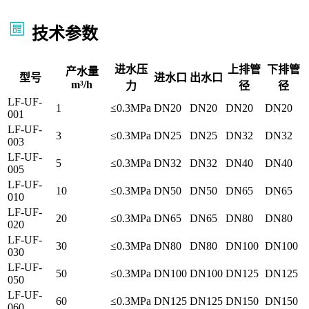
技术参数
进水压
上排管
下排管
产水量
型号
进水口
出水口
m³/h
力
径
径
LF-UF-
1
≤0.3MPa
DN20
DN20
DN20
DN20
001
LF-UF-
3
≤0.3MPa
DN25
DN25
DN32
DN32
003
LF-UF-
5
≤0.3MPa
DN32
DN32
DN40
DN40
005
LF-UF-
10
≤0.3MPa
DN50
DN50
DN65
DN65
010
LF-UF-
20
≤0.3MPa
DN65
DN65
DN80
DN80
020
LF-UF-
30
≤0.3MPa
DN80
DN80
DN100
DN100
030
LF-UF-
50
≤0.3MPa
DN100
DN100
DN125
DN125
050
LF-UF-
60
≤0.3MPa
DN125
DN125
DN150
DN150
060