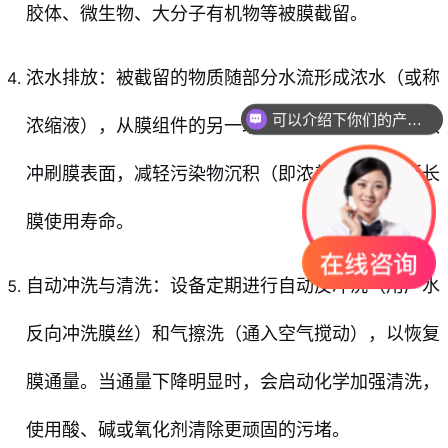
胶体、微生物、大分子有机物等被膜截留。
浓水排放：被截留的物质随部分水流形成浓水（或称
可以介绍下你们的产品么
浓缩液），从膜组件的另一端排出。这种设计能有效
冲刷膜表面，减轻污染物沉积（即浓差极化），延长
膜使用寿命。
自动冲洗与清洗：设备定期进行自动反冲洗（用产水
反向冲洗膜丝）和气擦洗（通入空气搅动），以恢复
膜通量。当通量下降明显时，会启动化学加强清洗，
使用酸、碱或氧化剂清除更顽固的污堵。