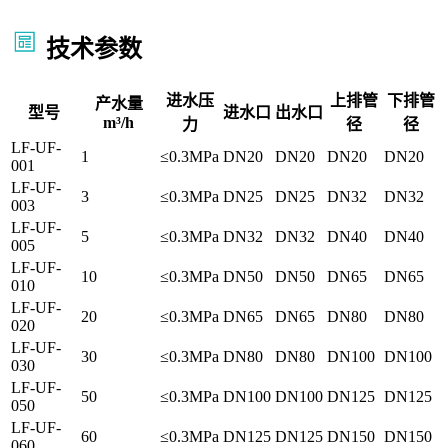
技术参数
进水压
上排管
下排管
产水量
型号
进水口
出水口
m³/h
力
径
径
LF-UF-
1
≤0.3MPa
DN20
DN20
DN20
DN20
001
LF-UF-
3
≤0.3MPa
DN25
DN25
DN32
DN32
003
LF-UF-
5
≤0.3MPa
DN32
DN32
DN40
DN40
005
LF-UF-
10
≤0.3MPa
DN50
DN50
DN65
DN65
010
LF-UF-
20
≤0.3MPa
DN65
DN65
DN80
DN80
020
LF-UF-
30
≤0.3MPa
DN80
DN80
DN100
DN100
030
LF-UF-
50
≤0.3MPa
DN100
DN100
DN125
DN125
050
LF-UF-
60
≤0.3MPa
DN125
DN125
DN150
DN150
060