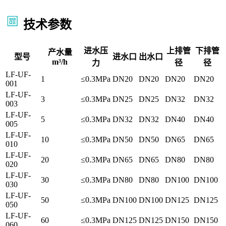
技术参数
进水压
上排管
下排管
产水量
型号
进水口
出水口
m³/h
力
径
径
LF-UF-
1
≤0.3MPa
DN20
DN20
DN20
DN20
001
LF-UF-
3
≤0.3MPa
DN25
DN25
DN32
DN32
003
LF-UF-
5
≤0.3MPa
DN32
DN32
DN40
DN40
005
LF-UF-
10
≤0.3MPa
DN50
DN50
DN65
DN65
010
LF-UF-
20
≤0.3MPa
DN65
DN65
DN80
DN80
020
LF-UF-
30
≤0.3MPa
DN80
DN80
DN100
DN100
030
LF-UF-
50
≤0.3MPa
DN100
DN100
DN125
DN125
050
LF-UF-
60
≤0.3MPa
DN125
DN125
DN150
DN150
060