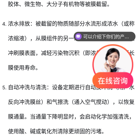
胶体、微生物、大分子有机物等被膜截留。
浓水排放：被截留的物质随部分水流形成浓水（或称
可以介绍下你们的产品么
浓缩液），从膜组件的另一端排出。这种设计能有效
冲刷膜表面，减轻污染物沉积（即浓差极化），延长
膜使用寿命。
自动冲洗与清洗：设备定期进行自动反冲洗（用产水
反向冲洗膜丝）和气擦洗（通入空气搅动），以恢复
膜通量。当通量下降明显时，会启动化学加强清洗，
使用酸、碱或氧化剂清除更顽固的污堵。