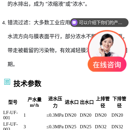
的水排出，成为 “浓缩液”或“浓水”。
错流过滤：大多数工业应用采用“错流过滤”模式，即
可以介绍下你们的产品么
你们是怎么收费的呢
水流方向与膜表面平行，部分浓水不断冲刷膜表面，
带走被截留的污染物，有效减轻膜污染，延长运行周
期。
技术参数
进水压
上排管
下排管
产水量
型号
进水口
出水口
m³/h
力
径
径
LF-UF-
1
≤0.3MPa
DN20
DN20
DN20
DN20
001
LF-UF-
3
≤0.3MPa
DN25
DN25
DN32
DN32
003