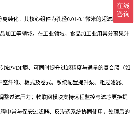
化。其核心组件为孔径0.01-0.1微米的
超滤膜
，可
品加工
等领域。在工业领域，食品加工业用其分离果汁
传统
PVDF膜
、可同时提升过滤精度与通量的
复合膜
（如
中空纤维
、板式及卷式。系统配置提升泵、
粗过滤器
、
态调整过滤压力；物联网模块支持远程监控与滤芯更换提
流程中常与
保安过滤器
、
反渗透系统
协同使用，处理后的