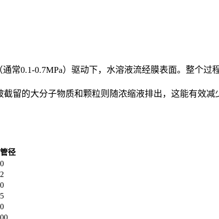
常0.1-0.7MPa）驱动下，水溶液流经膜表面。整
而被截留的大分子物质和颗粒则随浓缩液排出，这能有效减
管径
0
2
0
5
0
00