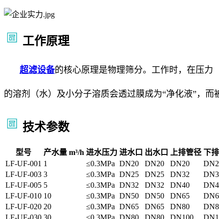
工作原理
超滤设备
的核心原理是物理筛分。工作时，在压力（通
的溶剂（水）及小分子溶质会透过膜成为“净化液”，
技术参数
型号
产水量 m³/h
进水压力
进水口
出水口
上排管径
下排
LF-UF-001
1
≤0.3MPa
DN20
DN20
DN20
DN2
LF-UF-003
3
≤0.3MPa
DN25
DN25
DN32
DN3
LF-UF-005
5
≤0.3MPa
DN32
DN32
DN40
DN4
LF-UF-010
10
≤0.3MPa
DN50
DN50
DN65
DN6
LF-UF-020
20
≤0.3MPa
DN65
DN65
DN80
DN8
LF-UF-030
30
≤0.3MPa
DN80
DN80
DN100
DN1