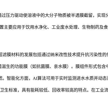
压力驱动使溶液中的大分子物质被半透膜截留，实现分离纯
该装置主要应用于饮用水净化、
工业废水处理
、
生物制药
及
食
超滤膜
材料的发展包括通过纳米改性技术提升抗污染性的
细菌滋生的功能膜（如抗菌膜、
亲水膜
）。膜组件形式包含
滤
。智能化方面，AI算法可用于实时监测进水水质并动
卫生标准，具有能耗较低、回收率较高的特点。在工业