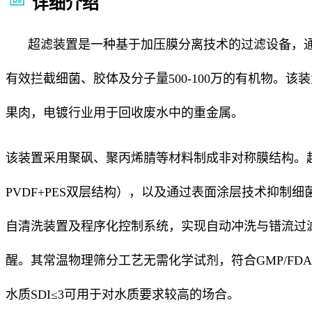
详细介绍
超滤装置是一种基于加压膜分离技术的过滤设备，通过
有效拦截细菌、胶体及分子量500-100万的有机物。
果肉，
电镀行业
用于回收废水中的重金属。
该装置采用
聚砜
、
聚丙烯腈
等材料制成非对称膜结构。
PVDF+PES双层结构），以及通过表面涂层技术抑制
自清洗装置及程序化控制系统，实现自动冲洗与
错流过
醒。其常温物理筛分工艺无需化学试剂，符合
GMP
/
FDA
水质
SDI
≤3可用于对水质要求较高的场合。