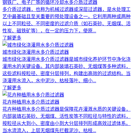
钢铁厂、电子厂等的循环冷却水多介质过滤器
多介质过滤器，也称为机械过滤器或深层过滤器，是水处理工
艺中最基础且至关重要的预处理设备之一。它利用两种或两种
以上不同粒径、不同密度的过滤介质（如石英砂、无烟煤、活
性炭、磁铁矿等），在一定的压力下，使原...
了解更多
城市绿化浇灌用水多介质过滤器
城市绿化浇灌用水多介质过滤器是城市绿化养护环节中净化浇
灌用水的关键设备。其内部装填石英砂、无烟煤等多种滤料，
这些滤料按粒径、密度分层排列，构建出高效的过滤结构。当
浇灌用水流入，水中泥沙、枯枝落叶、细小...
了解更多
花卉种植用水多介质过滤器
花卉种植用水多介质过滤器是保障花卉灌溉水质的关键设备，
内部装填石英砂、无烟煤、活性炭等不同粒径与特性的滤料，
按粒径从大到小、密度由小到大分层排列形成高效过滤体系。
当水流流入，上层无烟煤先拦截泥沙、枯枝...