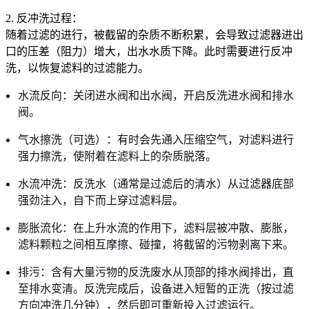
2. 反冲洗过程：
随着过滤的进行，被截留的杂质不断积累，会导致过滤器进出
口的压差（阻力）增大，出水水质下降。此时需要进行反冲
洗，以恢复滤料的过滤能力。
水流反向：关闭进水阀和出水阀，开启反洗进水阀和排水
阀。
气水擦洗（可选）：有时会先通入压缩空气，对滤料进行
强力擦洗，使附着在滤料上的杂质脱落。
水流冲洗：反洗水（通常是过滤后的清水）从过滤器底部
强劲注入，自下而上穿过滤料层。
膨胀流化：在上升水流的作用下，滤料层被冲散、膨胀，
滤料颗粒之间相互摩擦、碰撞，将截留的污物剥离下来。
排污：含有大量污物的反洗废水从顶部的排水阀排出，直
至排水变清。反洗完成后，设备进入短暂的正洗（按过滤
方向冲洗几分钟），然后即可重新投入过滤运行。