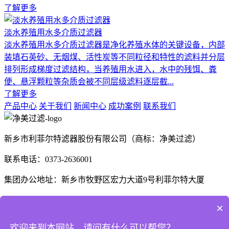
了解更多
淡水养殖用水多介质过滤器
淡水养殖用水多介质过滤器是净化养殖水体的关键设备，内部
装填石英砂、无烟煤、活性炭等不同粒径和特性的滤料并分层
排列形成梯度过滤结构，当养殖用水进入，水中的残饵、粪
便、悬浮颗粒等杂质会被不同层级滤料逐层截...
了解更多
产品中心
关于我们
新闻中心
成功案例
联系我们
新乡市利菲尔特滤器股份有限公司（商标：净美过滤）
联系电话：0373-2636001
集团办公地址：新乡市牧野区宏力大道9号利菲尔特大厦
生产厂区：河南省新乡市高新技术产业开发区航空航天制造产
×
业园B1座、E3座
欢迎来到本网站，请问有什么可以帮您？