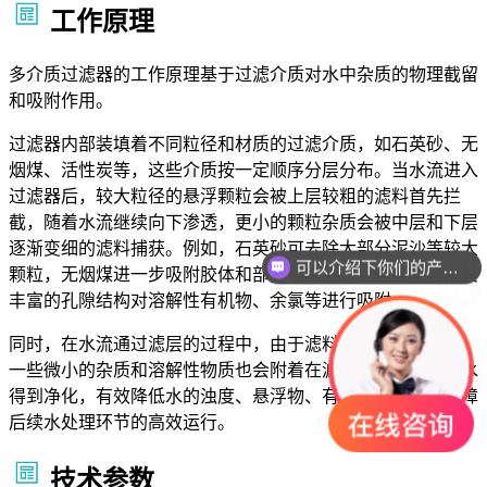
工作原理
多介质过滤器的工作原理基于过滤介质对水中杂质的物理截留
和吸附作用。
过滤器内部装填着不同粒径和材质的过滤介质，如石英砂、无
烟煤、活性炭等，这些介质按一定顺序分层分布。当水流进入
过滤器后，较大粒径的悬浮颗粒会被上层较粗的滤料首先拦
截，随着水流继续向下渗透，更小的颗粒杂质会被中层和下层
可以介绍下你们的产品么
逐渐变细的滤料捕获。例如，石英砂可去除大部分泥沙等较大
你们是怎么收费的呢
颗粒，无烟煤进一步吸附胶体和部分有机物，活性炭则凭借其
丰富的孔隙结构对溶解性有机物、余氯等进行吸附。
同时，在水流通过滤层的过程中，由于滤料的表面吸附作用，
一些微小的杂质和溶解性物质也会附着在滤料表面，从而使水
得到净化，有效降低水的浊度、悬浮物、有机物等含量，保障
后续水处理环节的高效运行。
技术参数