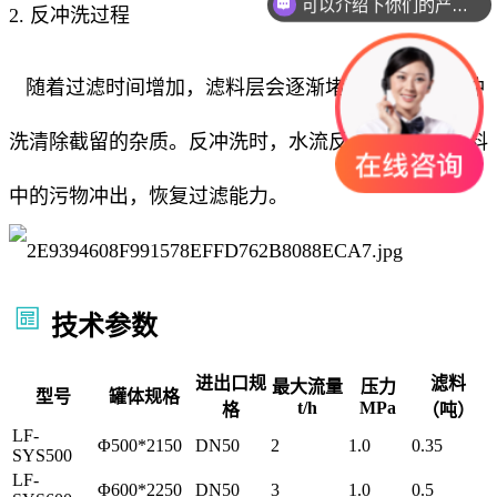
可以介绍下你们的产品么
2. 反冲洗过程
随着过滤时间增加，滤料层会逐渐堵塞，需通过反冲
洗清除截留的杂质。反冲洗时，水流反向流动，将滤料
中的污物冲出，恢复过滤能力。
技术参数
进出口规
滤料
最大流量
压力
型号
罐体规格
t/h
MPa
格
（吨）
LF-
Φ500*2150
DN50
2
1.0
0.35
SYS500
LF-
Φ600*2250
DN50
3
1.0
0.5