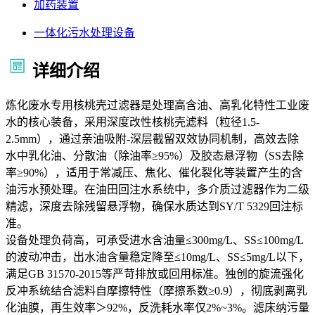
加药装置
一体化污水处理设备
详细介绍
炼化废水专用核桃壳过滤器是处理高含油、高乳化特性工业废
水的核心装备，采用深度改性核桃壳滤料（粒径1.5-
2.5mm），通过亲油吸附-深层截留双效协同机制，高效去除
水中乳化油、分散油（除油率≥95%）及胶态悬浮物（SS去除
率≥90%），适用于常减压、焦化、催化裂化等装置产生的含
油污水预处理。在油田回注水系统中，多介质过滤器作为二级
精滤，深度去除残留悬浮物，确保水质达到SY/T 5329回注标
准。
设备处理负荷高，可承受进水含油量≤300mg/L、SS≤100mg/L
的波动冲击，出水油含量稳定降至≤10mg/L、SS≤5mg/L以下，
满足GB 31570-2015等严苛排放或回用标准。独创的旋流强化
反冲系统结合滤料自摩擦特性（摩擦系数≥0.9），彻底剥离乳
化油膜，再生效率＞92%，反洗耗水率仅2%~3%。滤床纳污量