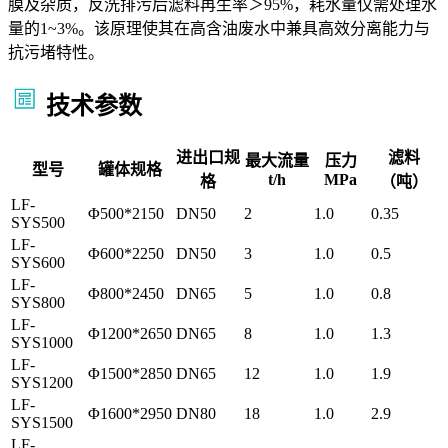
膜及杂质，反洗排污后滤料再生率＞95%，耗水量仅需处理水
量的1~3%。该原理使其在高含油废水中兼具高效分离能力与
抗污堵特性。
技术参数
进出口规
滤料
最大流量
压力
型号
罐体规格
t/h
MPa
格
（吨）
LF-
Φ500*2150
DN50
2
1.0
0.35
SYS500
LF-
Φ600*2250
DN50
3
1.0
0.5
SYS600
LF-
Φ800*2450
DN65
5
1.0
0.8
SYS800
LF-
Φ1200*2650
DN65
8
1.0
1.3
SYS1000
LF-
Φ1500*2850
DN65
12
1.0
1.9
SYS1200
LF-
Φ1600*2950
DN80
18
1.0
2.9
SYS1500
LF-