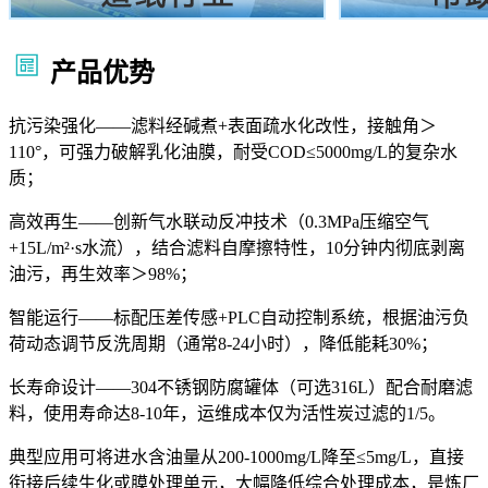
产品优势
抗污染强化——滤料经碱煮+表面疏水化改性，接触角＞
110°，可强力破解乳化油膜，耐受COD≤5000mg/L的复杂水
质；
高效再生——创新气水联动反冲技术（0.3MPa压缩空气
+15L/m²·s水流），结合滤料自摩擦特性，10分钟内彻底剥离
油污，再生效率＞98%；
智能运行——标配压差传感+PLC自动控制系统，根据油污负
荷动态调节反洗周期（通常8-24小时），降低能耗30%；
长寿命设计——304不锈钢防腐罐体（可选316L）配合耐磨滤
料，使用寿命达8-10年，运维成本仅为活性炭过滤的1/5。
典型应用可将进水含油量从200-1000mg/L降至≤5mg/L，直接
衔接后续生化或膜处理单元，大幅降低综合处理成本，是炼厂