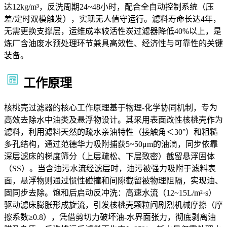
达12kg/m³，反洗周期24~48小时，配合全自动控制系统（压
差/定时双模触发），实现无人值守运行。滤料寿命长达4年，
无需更换支撑层，运维成本较活性炭过滤器降低40%以上，是
炼厂含油废水预处理环节兼具高效性、经济性与可靠性的关键
装备。
工作原理
核桃壳过滤器的核心工作原理基于物理-化学协同机制，专为
高效去除水中油类及悬浮物设计。其采用表面改性核桃壳作为
滤料，利用滤料天然的疏水亲油特性（接触角＜30°）和粗糙
多孔结构，通过范德华力吸附捕获5~50μm的油滴，同步依靠
深层滤床的梯度筛分（上层疏松、下层致密）截留悬浮固体
（SS）。当含油污水流经滤层时，油污被强力吸附于滤料表
面，悬浮物则通过惯性碰撞和间隙截留被物理阻隔，实现油、
固同步去除。饱和后启动反冲洗：高速水流（12~15L/m²·s）
驱动滤床膨胀形成旋流，引发核桃壳颗粒间剧烈机械摩擦（摩
擦系数≥0.8），凭借剪切力破坏油-水界面张力，彻底剥离油