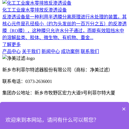
化工工业废水零排放反渗透设备
反渗透设备是一种利用半透膜分离原理进行水处理的装置。其
核心元件是孔径极小（约为头发丝的一百万分之五）的反渗透
膜（RO膜），这种膜只允许水分子通过，而能有效阻挡水中
的溶解盐类、胶体、微生物、有机物、重金...
了解更多
产品中心
关于我们
新闻中心
成功案例
联系我们
新乡市利菲尔特滤器股份有限公司（商标：净美过滤）
联系电话：0373-2636001
集团办公地址：新乡市牧野区宏力大道9号利菲尔特大厦
生产厂区：河南省新乡市高新技术产业开发区航空航天制造产
×
业园B1座、E3座
欢迎来到本网站，请问有什么可以帮您？
河南省商丘市梁园区晨风大道1号