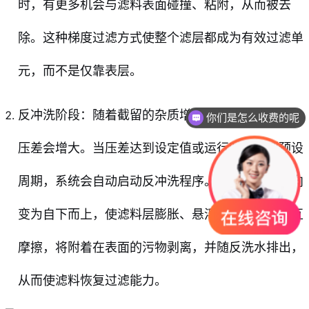
时，有更多机会与滤料表面碰撞、粘附，从而被去
除。这种梯度过滤方式使整个滤层都成为有效过滤单
元，而不是仅靠表层。
反冲洗阶段：随着截留的杂质增多，过滤器的进出水
你们是怎么收费的呢
压差会增大。当压差达到设定值或运行时间达到预设
周期，系统会自动启动反冲洗程序。此时，水流方向
变为自下而上，使滤料层膨胀、悬浮，滤料颗粒相互
摩擦，将附着在表面的污物剥离，并随反洗水排出，
从而使滤料恢复过滤能力。