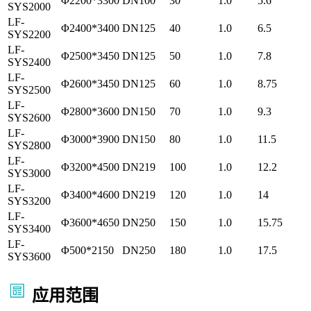
Φ2200*3300
DN100
30
1.0
5.6
SYS2000
LF-
Φ2400*3400
DN125
40
1.0
6.5
SYS2200
LF-
Φ2500*3450
DN125
50
1.0
7.8
SYS2400
LF-
Φ2600*3450
DN125
60
1.0
8.75
SYS2500
LF-
Φ2800*3600
DN150
70
1.0
9.3
SYS2600
LF-
Φ3000*3900
DN150
80
1.0
11.5
SYS2800
LF-
Φ3200*4500
DN219
100
1.0
12.2
SYS3000
LF-
Φ3400*4600
DN219
120
1.0
14
SYS3200
LF-
Φ3600*4650
DN250
150
1.0
15.75
SYS3400
LF-
Φ500*2150
DN250
180
1.0
17.5
SYS3600
应用范围