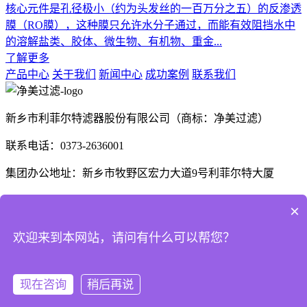
核心元件是孔径极小（约为头发丝的一百万分之五）的反渗透
膜（RO膜），这种膜只允许水分子通过，而能有效阻挡水中
的溶解盐类、胶体、微生物、有机物、重金...
了解更多
产品中心
关于我们
新闻中心
成功案例
联系我们
新乡市利菲尔特滤器股份有限公司（商标：净美过滤）
联系电话：0373-2636001
集团办公地址：新乡市牧野区宏力大道9号利菲尔特大厦
生产厂区：河南省新乡市高新技术产业开发区航空航天制造产
×
业园B1座、E3座
欢迎来到本网站，请问有什么可以帮您？
河南省商丘市梁园区晨风大道1号
现在咨询
稍后再说
Copyright © 2025 利菲尔特（商标：净美过滤） 版权所有
豫
ICP备18000213号-14
XML地图