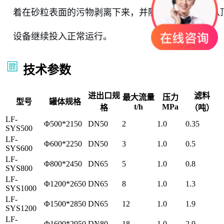
着在砂粒表面的污物剥离下来，并随反洗水流一同从
设备继续投入正常运行。
技术参数
进出口规
滤料
最大流量
压力
型号
罐体规格
t/h
MPa
格
（吨）
LF-
Φ500*2150
DN50
2
1.0
0.35
SYS500
LF-
Φ600*2250
DN50
3
1.0
0.5
SYS600
LF-
Φ800*2450
DN65
5
1.0
0.8
SYS800
LF-
Φ1200*2650
DN65
8
1.0
1.3
SYS1000
LF-
Φ1500*2850
DN65
12
1.0
1.9
SYS1200
LF-
Φ1600*2950
DN80
18
1.0
2.9