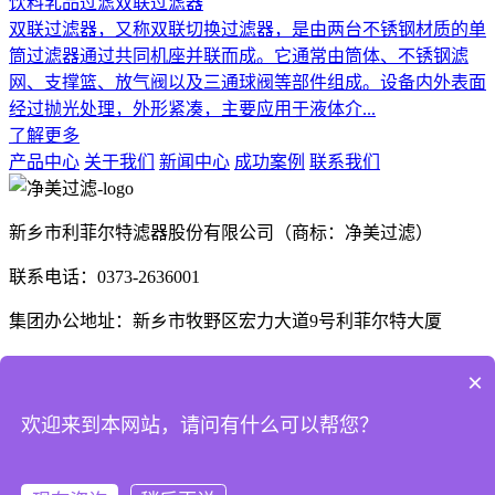
饮料乳品过滤双联过滤器
双联过滤器，又称双联切换过滤器，是由两台不锈钢材质的单
筒过滤器通过共同机座并联而成。它通常由筒体、不锈钢滤
网、支撑篮、放气阀以及三通球阀等部件组成。设备内外表面
经过抛光处理，外形紧凑，主要应用于液体介...
了解更多
产品中心
关于我们
新闻中心
成功案例
联系我们
新乡市利菲尔特滤器股份有限公司（商标：净美过滤）
联系电话：0373-2636001
集团办公地址：新乡市牧野区宏力大道9号利菲尔特大厦
生产厂区：河南省新乡市高新技术产业开发区航空航天制造产
×
业园B1座、E3座
欢迎来到本网站，请问有什么可以帮您？
河南省商丘市梁园区晨风大道1号