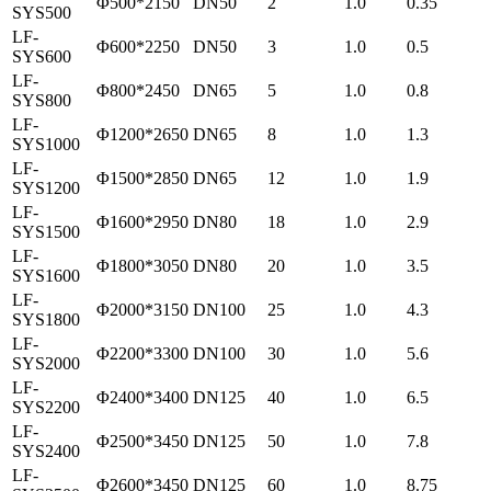
Φ500*2150
DN50
2
1.0
0.35
SYS500
LF-
Φ600*2250
DN50
3
1.0
0.5
SYS600
LF-
Φ800*2450
DN65
5
1.0
0.8
SYS800
LF-
Φ1200*2650
DN65
8
1.0
1.3
SYS1000
LF-
Φ1500*2850
DN65
12
1.0
1.9
SYS1200
LF-
Φ1600*2950
DN80
18
1.0
2.9
SYS1500
LF-
Φ1800*3050
DN80
20
1.0
3.5
SYS1600
LF-
Φ2000*3150
DN100
25
1.0
4.3
SYS1800
LF-
Φ2200*3300
DN100
30
1.0
5.6
SYS2000
LF-
Φ2400*3400
DN125
40
1.0
6.5
SYS2200
LF-
Φ2500*3450
DN125
50
1.0
7.8
SYS2400
LF-
Φ2600*3450
DN125
60
1.0
8.75