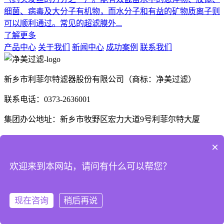
细菌、病毒及大分子有机物，而水分子和有益的矿物质离子则
可以顺利通过。常见的超滤膜外...
了解更多
产品中心
关于我们
新闻中心
成功案例
联系我们
新乡市利菲尔特滤器股份有限公司（商标：净美过滤）
联系电话：0373-2636001
集团办公地址：新乡市牧野区宏力大道9号利菲尔特大厦
生产厂区：河南省新乡市高新技术产业开发区航空航天制造产
×
业园B1座、E3座
欢迎来到本网站，请问有什么可以帮您？
河南省商丘市梁园区晨风大道1号
现在咨询
稍后再说
Copyright © 2025 利菲尔特（商标：净美过滤） 版权所有
豫
ICP备18000213号-14
XML地图