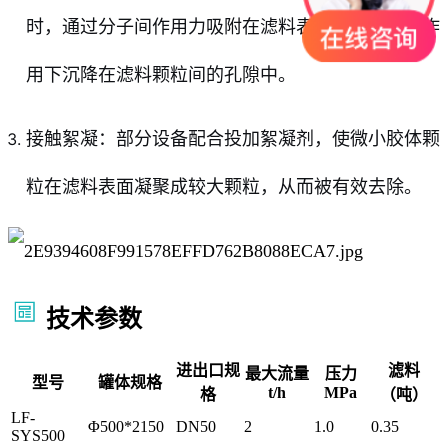
时，通过分子间作用力吸附在滤料表面，或在重力作
用下沉降在滤料颗粒间的孔隙中。
接触絮凝：部分设备配合投加絮凝剂，使微小胶体颗
粒在滤料表面凝聚成较大颗粒，从而被有效去除。
技术参数
进出口规
滤料
最大流量
压力
型号
罐体规格
t/h
MPa
格
（吨）
LF-
Φ500*2150
DN50
2
1.0
0.35
SYS500