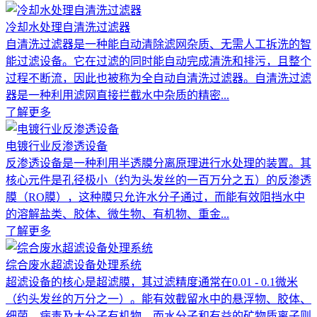
冷却水处理自清洗过滤器
自清洗过滤器是一种能自动清除滤网杂质、无需人工拆洗的智
能过滤设备。它在过滤的同时能自动完成清洗和排污，且整个
过程不断流，因此也被称为全自动自清洗过滤器。自清洗过滤
器是一种利用滤网直接拦截水中杂质的精密...
了解更多
电镀行业反渗透设备
反渗透设备是一种利用半透膜分离原理进行水处理的装置。其
核心元件是孔径极小（约为头发丝的一百万分之五）的反渗透
膜（RO膜），这种膜只允许水分子通过，而能有效阻挡水中
的溶解盐类、胶体、微生物、有机物、重金...
了解更多
综合废水超滤设备处理系统
超滤设备的核心是超滤膜，其过滤精度通常在0.01 - 0.1微米
（约头发丝的万分之一）。能有效截留水中的悬浮物、胶体、
细菌、病毒及大分子有机物，而水分子和有益的矿物质离子则