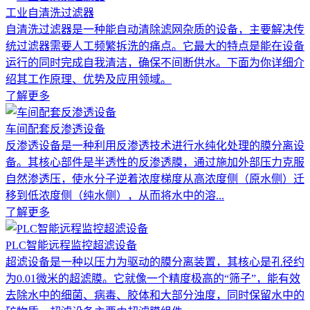
工业自清洗过滤器
自清洗过滤器是一种能自动清除滤网杂质的设备，主要解决传
统过滤器需要人工频繁拆洗的痛点。它最大的特点是能在设备
运行的同时完成自我清洁，确保不间断供水。下面为你详细介
绍其工作原理、优势及应用领域。
了解更多
车间配套反渗透设备
反渗透设备是一种利用反渗透技术进行水纯化处理的膜分离设
备。其核心部件是半透性的反渗透膜，通过施加外部压力克服
自然渗透压，使水分子逆着浓度梯度从高浓度侧（原水侧）迁
移到低浓度侧（纯水侧），从而将水中的溶...
了解更多
PLC智能远程监控超滤设备
超滤设备是一种以压力为驱动的膜分离装置，其核心是孔径约
为0.01微米的超滤膜。它就像一个精度极高的“筛子”，能有效
去除水中的细菌、病毒、胶体和大部分浊度，同时保留水中的