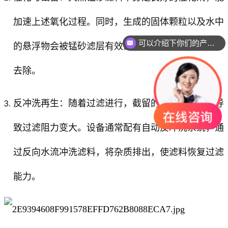
加速上述氧化过程。同时，生成的固体颗粒以及水中
可以介绍下你们的产品么
的悬浮物会被锰砂滤层有效截留和吸附，从而从水中
去除。
反冲洗再生：随着过滤进行，截留的杂质会增多，导
致过滤阻力变大。设备通常配有自动反冲洗系统，通
过反向水流冲洗滤料，将杂质排出，使滤料恢复过滤
能力。