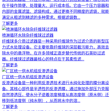
在于操作简便、处理量大、运行成本低。它由一个压力容器和
内部的金属滤篮、滤袋构成，通过更换不同精度的滤袋，就能
满足从粗滤到精滤的多种需求。根据滤袋数...
了解更多
喷淋循环水除杂纤维球过滤器
纤维球多介质过滤器是一种采用纤维球作为过滤介质的新型压
力式水处理设备。它主要依靠纤维球的深层截污能力，高效去
除水中的悬浮物，在许多领域正逐步替代传统的石英砂过滤
器。纤维球过滤器最核心的特点在于其柔性滤...
了解更多
厂区统一供水机组反渗透设备
反渗透设备是一种利用反渗透技术进行水纯化处理的膜分离设
备。其核心部件是半透性的反渗透膜，通过施加外部压力克服
自然渗透压，使水分子逆着浓度梯度从高浓度侧（原水侧）迁
移到低浓度侧（纯水侧），从而将水中的溶...
了解更多