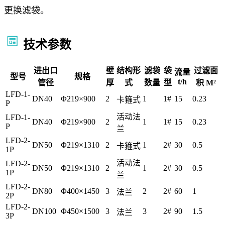
更换滤袋。
技术参数
进出口
壁
结构形
滤袋
袋
过滤面
流量
型号
规格
t/h
管径
厚
式
数量
型
积 M²
LFD-1-
DN40
Φ219×900
2
1
1#
15
0.23
卡箍式
P
活动法
LFD-1-
DN40
Φ219×900
2
1
1#
15
0.23
P
兰
LFD-2-
DN50
Φ219×1310
2
1
2#
30
0.5
卡箍式
1P
活动法
LFD-2-
DN50
Φ219×1310
2
1
2#
30
0.5
1P
兰
LFD-2-
DN80
Φ400×1450
3
2
2#
60
1
法兰
2P
LFD-2-
DN100
Φ450×1500
3
3
2#
90
1.5
法兰
3P