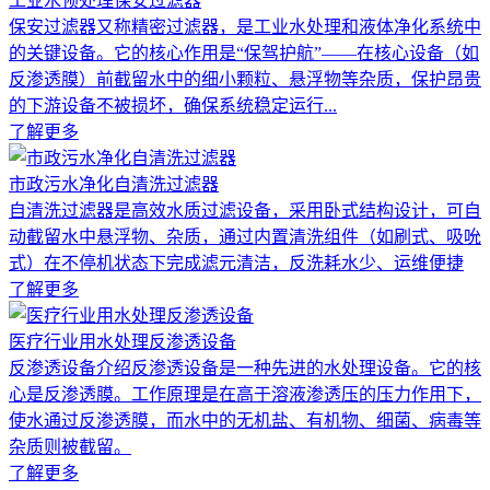
工业水预处理保安过滤器
保安过滤器又称精密过滤器，是工业水处理和液体净化系统中
的关键设备。它的核心作用是“保驾护航”——在核心设备（如
反渗透膜）前截留水中的细小颗粒、悬浮物等杂质，保护昂贵
的下游设备不被损坏，确保系统稳定运行...
了解更多
市政污水净化自清洗过滤器
自清洗过滤器是高效水质过滤设备，采用卧式结构设计，可自
动截留水中悬浮物、杂质，通过内置清洗组件（如刷式、吸吮
式）在不停机状态下完成滤元清洁，反洗耗水少、运维便捷
了解更多
医疗行业用水处理反渗透设备
反渗透设备介绍反渗透设备是一种先进的水处理设备。它的核
心是反渗透膜。工作原理是在高于溶液渗透压的压力作用下，
使水通过反渗透膜，而水中的无机盐、有机物、细菌、病毒等
杂质则被截留。
了解更多