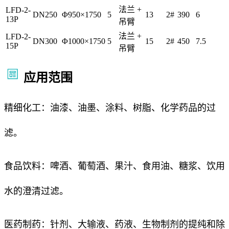
法兰 +
LFD-2-
DN250
Φ950×1750
5
13
2#
390
6
13P
吊臂
法兰 +
LFD-2-
DN300
Φ1000×1750
5
15
2#
450
7.5
15P
吊臂
应用范围
精细化工：油漆、油墨、涂料、树脂、化学药品的过
滤。
食品饮料：啤酒、葡萄酒、果汁、食用油、糖浆、饮用
水的澄清过滤。
医药制药：针剂、大输液、药液、生物制剂的提纯和除