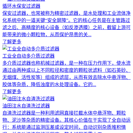
循环水保安过滤器
保安过滤器，也常被称为精密过滤器，是水处理和工业流体净
化系统中的一道关键“安全屏障”。它的核心任务是在主管路过
滤之后、高精度的核心设备（如反渗透膜）之前，截留上游可
能带来的微小颗粒物，从而保护昂贵的关...
了解更多
工业全自动多介质过滤器
多介质过滤器也称机械过滤器，是一种在压力作用下，使水流
通过由两种或以上不同粒径和密度的颗粒状滤料（如石英砂、
无烟煤、活性炭等）组成的滤层，从而有效去除水中悬浮物、
胶体等杂质，降低浊度的水处理设备。它的...
了解更多
油田注水自清洗过滤器
自清洗过滤器是一种利用滤网直接拦截水体中悬浮物、颗粒
物、泥沙等杂质的精密设备。其核心价值在于实现了全自动运
行：系统能通过监测压差或设定时间，自动识别杂质堆积情