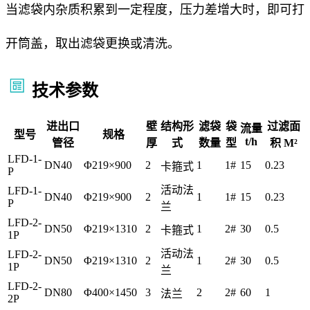
当滤袋内杂质积累到一定程度，压力差增大时，即可打
开筒盖，取出滤袋更换或清洗。
技术参数
进出口
壁
结构形
滤袋
袋
过滤面
流量
型号
规格
t/h
管径
厚
式
数量
型
积 M²
LFD-1-
DN40
Φ219×900
2
1
1#
15
0.23
卡箍式
P
活动法
LFD-1-
DN40
Φ219×900
2
1
1#
15
0.23
P
兰
LFD-2-
DN50
Φ219×1310
2
1
2#
30
0.5
卡箍式
1P
活动法
LFD-2-
DN50
Φ219×1310
2
1
2#
30
0.5
1P
兰
LFD-2-
DN80
Φ400×1450
3
2
2#
60
1
法兰
2P