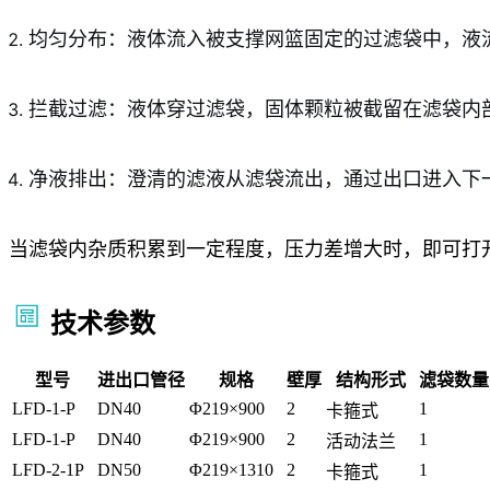
均匀分布：液体流入被支撑网篮固定的过滤袋中，液
拦截过滤：液体穿过滤袋，固体颗粒被截留在滤袋内
净液排出：澄清的滤液从滤袋流出，通过出口进入下
当滤袋内杂质积累到一定程度，压力差增大时，即可打
技术参数
型号
进出口管径
规格
壁厚
结构形式
滤袋数量
LFD-1-P
DN40
Φ219×900
2
1
卡箍式
LFD-1-P
DN40
Φ219×900
2
1
活动法兰
LFD-2-1P
DN50
Φ219×1310
2
1
卡箍式