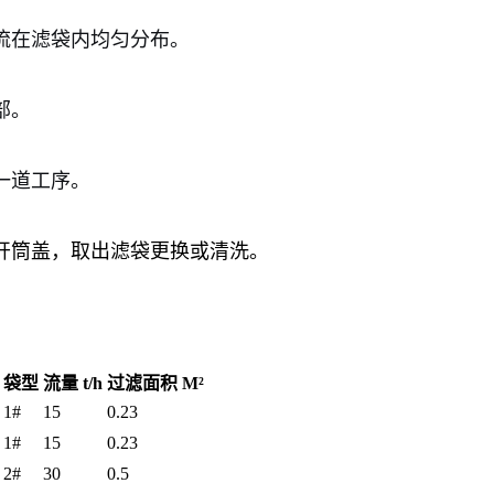
流在滤袋内均匀分布。
部。
一道工序。
开筒盖，取出滤袋更换或清洗。
袋型
流量 t/h
过滤面积 M²
1#
15
0.23
1#
15
0.23
2#
30
0.5