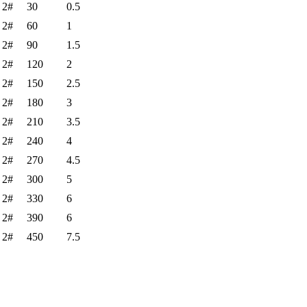
2#
30
0.5
2#
60
1
2#
90
1.5
2#
120
2
2#
150
2.5
2#
180
3
2#
210
3.5
2#
240
4
2#
270
4.5
2#
300
5
2#
330
6
2#
390
6
2#
450
7.5