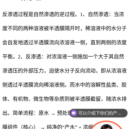
反渗透过程是自然渗透的逆过程。1、自然渗透：当浓
度不同的两种溶液被半透膜隔开时，稀溶液中的水分子
会自发地透过半透膜流向浓溶液一侧，直到两侧的浓度
平衡。2、反渗透：对浓溶液一侧施加一个大于其自然
渗透压的外部压力，迫使水分子反向流动，即从浓溶液
侧透过半透膜流向稀溶液侧。而水中的溶解性盐类、胶
体、有机物、微生物等杂质则被半透膜截留，随浓水排
出。
简单流程
：
原水 → 预处理系统 → 高压泵 →
RO
可以介绍下你们的产品么
膜组件
（核心） → 纯净的“产水” + 浓缩的“浓水”。