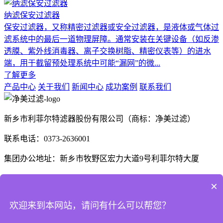
纳滤保安过滤器
保安过滤器，又称精密过滤器或安全过滤器，是液体或气体过
滤系统中的最后一道物理屏障。通常安装在关键设备（如反渗
透膜、紫外线消毒器、离子交换树脂、精密仪表等）的进水
端，用于截留预处理系统中可能“漏网”的微...
了解更多
产品中心
关于我们
新闻中心
成功案例
联系我们
新乡市利菲尔特滤器股份有限公司（商标：净美过滤）
联系电话：0373-2636001
集团办公地址：新乡市牧野区宏力大道9号利菲尔特大厦
生产厂区：河南省新乡市高新技术产业开发区航空航天制造产
×
业园B1座、E3座
欢迎来到本网站，请问有什么可以帮您？
河南省商丘市梁园区晨风大道1号