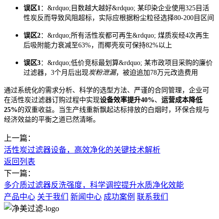
误区1
：&rdquo;目数越大越好&rdquo; 某印染企业使用325目活
性炭反而导致风阻超标，实际应根据粉尘粒径选择80-200目区间
误区2
：&rdquo;所有活性炭都可再生&rdquo; 煤质炭经4次再生
后吸附能力衰减至63%，而椰壳炭可保持82%以上
误区3
：&rdquo;低价竞标最划算&rdquo; 某市政项目采购的廉价
过滤器，3个月后出现
炭粉泄漏
，被迫追加78万元改造费用
通过系统化的需求分析、科学的选型方法、严谨的合同管理，企业可
在活性炭过滤器订购过程中实现
设备效率提升40%
、
运营成本降低
25%
的双重收益。当生产线重新飘起达标排放的白烟时，环保合规与
经济效益的平衡之道已然清晰。
上一篇：
活性炭过滤器设备，高效净化的关键技术解析
返回列表
下一篇：
多介质过滤器反洗强度，科学调控提升水质净化效能
产品中心
关于我们
新闻中心
成功案例
联系我们