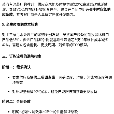
某汽车涂装厂的教训：供应商未能及时提供
耐120℃高温的改性活性
炭
，导致VOCs排放超标被勒令停产。建议在合同中明确
48小时应急响
应条款
，并考察厂商是否具备定制化开发能力。
5. 全生命周期成本核算
对比三家污水处理厂的采购案例发现：虽然国产设备初期投资比进口
产品低35%，但进口品牌的*陶瓷基活性炭滤芯*使10年维护成本减少
42%。需建立包含能耗、更换周期、残值率的TCO模型。
三、订购流程的避坑指南
阶段一：需求确认
要求供应商提供
工况调查表
，涵盖温度、湿度、污染物浓度等18
项参数
对处理量预留20%冗余，避免产能爬坡期频繁更换设备
阶段二：合同条款
明确*初始过滤效率≥95%*的性能保证条款