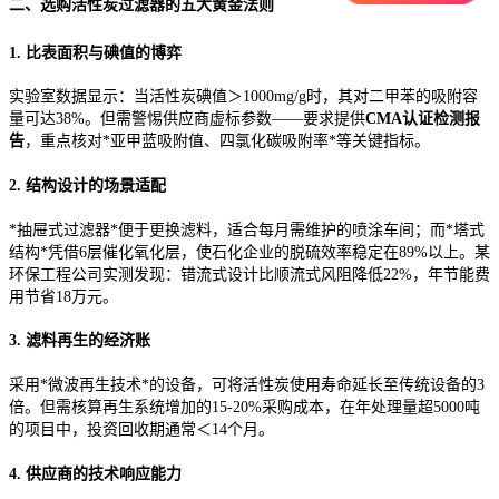
二、选购活性炭过滤器的五大黄金法则
1. 比表面积与碘值的博弈
实验室数据显示：当活性炭碘值＞1000mg/g时，其对二甲苯的吸附容
量可达38%。但需警惕供应商虚标参数——要求提供
CMA认证检测报
告
，重点核对*亚甲蓝吸附值、四氯化碳吸附率*等关键指标。
2. 结构设计的场景适配
*抽屉式过滤器*便于更换滤料，适合每月需维护的喷涂车间；而*塔式
结构*凭借6层催化氧化层，使石化企业的脱硫效率稳定在89%以上。某
环保工程公司实测发现：错流式设计比顺流式风阻降低22%，年节能费
用节省18万元。
3. 滤料再生的经济账
采用*微波再生技术*的设备，可将活性炭使用寿命延长至传统设备的3
倍。但需核算再生系统增加的15-20%采购成本，在年处理量超5000吨
的项目中，投资回收期通常＜14个月。
4. 供应商的技术响应能力