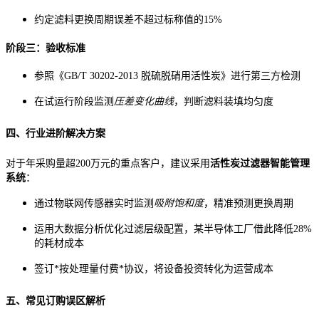
约定滤料更换周期误差不超过标称值的15%
阶段三：验收标准
参照《GB/T 30202-2013 脱硫脱硝用活性炭》进行第三方检测
在试运行阶段监测
压差变化曲线
，判断滤料装填均匀度
四、行业进阶解决方案
对于年采购量超200万元的重点客户，建议采用
活性炭过滤器智能管理
系统
：
通过物联网传感器实时监测
吸附饱和度
，精准预测更换周期
运用大数据分析优化过滤层级配置，某半导体工厂借此降低28%
的耗材成本
签订*按处理量付费*协议，将设备投资转化为运营成本
五、常见订购误区解析