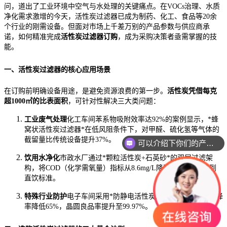
问，道出了工业环境中空气与水处理的关键痛点。在VOCs治理、水质
净化需求激增的今天，活性炭过滤器已成为制药、化工、食品等20余
个行业的刚需设备。但面对市场上千差万别的产品参数与供应商承
诺，如何精准完成
活性炭过滤器订购
，成为采购决策者亟需掌握的技
能。
一、活性炭过滤器的核心应用场景
在订购前明确设备用途，是避免资源浪费的第一步。
活性炭凭借每克
超1000㎡的比表面积
，可针对性解决三大类问题：
工业废气处理
化工车间苯系物吸附效率达92%的案例显示，*蜂
窝状活性炭过滤器*在低风阻条件下，对甲醛、硫化氢等气体的
截留量比传统设备提升37%。
可以介绍下你们的产品么
饮用水净化
市政水厂通过*颗粒活性炭+石英砂*的双层过滤架
构，将COD（化学需氧量）指标从8.6mg/L降至2.1mg/L，达到
直饮标准。
特殊行业防护
电子车间采用*防静电活性炭过滤器*后，微粒沉降
率降低65%，晶圆良品率提升至99.97%。