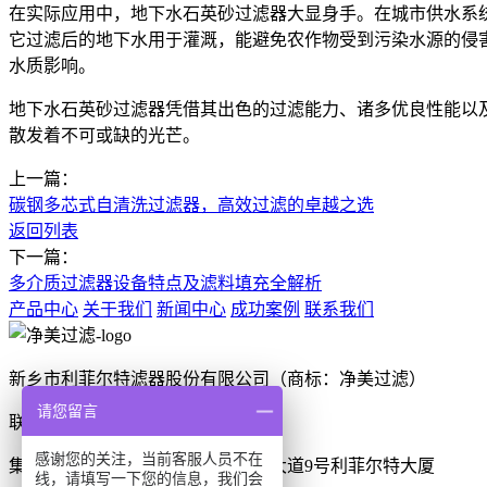
在实际应用中，地下水石英砂过滤器大显身手。在城市供水系
它过滤后的地下水用于灌溉，能避免农作物受到污染水源的侵
水质影响。
地下水石英砂过滤器凭借其出色的过滤能力、诸多优良性能以
散发着不可或缺的光芒。
上一篇：
碳钢多芯式自清洗过滤器，高效过滤的卓越之选
返回列表
下一篇：
多介质过滤器设备特点及滤料填充全解析
产品中心
关于我们
新闻中心
成功案例
联系我们
新乡市利菲尔特滤器股份有限公司（商标：净美过滤）
请您留言
联系电话：0373-2636001
感谢您的关注，当前客服人员不在
集团办公地址：新乡市牧野区宏力大道9号利菲尔特大厦
线，请填写一下您的信息，我们会