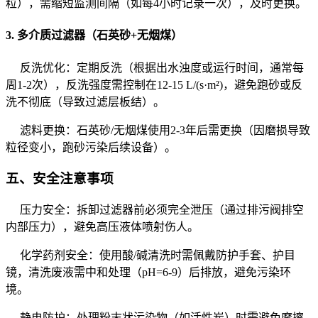
粒），需缩短监测间隔（如每4小时记录一次），及时更换。
3. 多介质过滤器（石英砂+无烟煤）
反洗优化：定期反洗（根据出水浊度或运行时间，通常每
周1-2次），反洗强度需控制在12-15 L/(s·m²)，避免跑砂或反
洗不彻底（导致过滤层板结）。
滤料更换：石英砂/无烟煤使用2-3年后需更换（因磨损导致
粒径变小，跑砂污染后续设备）。
五、安全注意事项
压力安全：拆卸过滤器前必须完全泄压（通过排污阀排空
内部压力），避免高压液体喷射伤人。
化学药剂安全：使用酸/碱清洗时需佩戴防护手套、护目
镜，清洗废液需中和处理（pH=6-9）后排放，避免污染环
境。
静电防护：处理粉末状污染物（如活性炭）时需避免摩擦