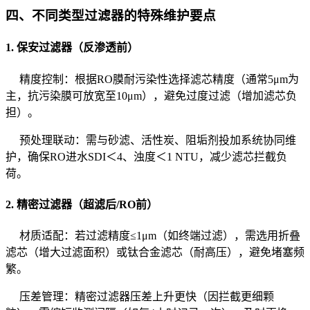
四、不同类型过滤器的特殊维护要点
1. 保安过滤器（反渗透前）
精度控制：根据RO膜耐污染性选择滤芯精度（通常5μm为
主，抗污染膜可放宽至10μm），避免过度过滤（增加滤芯负
担）。
预处理联动：需与砂滤、活性炭、阻垢剂投加系统协同维
护，确保RO进水SDI＜4、浊度＜1 NTU，减少滤芯拦截负
荷。
2. 精密过滤器（超滤后/RO前）
材质适配：若过滤精度≤1μm（如终端过滤），需选用折叠
滤芯（增大过滤面积）或钛合金滤芯（耐高压），避免堵塞频
繁。
压差管理：精密过滤器压差上升更快（因拦截更细颗