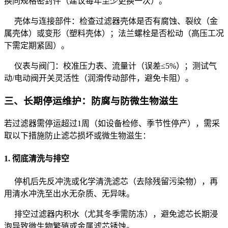
换同规格密封件（建议每年至少更换一次）。
壳体与连接部件：检查过滤器壳体是否有腐蚀、裂纹（金
属壳体）或变形（塑料壳体）；法兰螺栓是否松动（高压工况
下需定期紧固）。
仪表与阀门：校准压力表、流量计（误差≤5%）；测试气
动/电动阀开关灵活性（润滑传动部件，避免卡阻）。
三、长期停运维护：防腐与防微生物滋生
若过滤器需停运超过1周（如设备检修、季节性停产），需采
取以下措施防止滤芯损坏或微生物滋生：
1. 彻底清洗与排空
停机后先反冲洗或化学清洗滤芯（去除残留污染物），再
用清水冲洗至出水无杂质、无异味。
排空过滤器内积水（尤其冬季需防冻），避免滤芯长期浸
泡导致微生物繁殖或金属滤芯锈蚀。