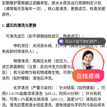
定期维护需根据过滤器类型、原水水质及运行周期制定计划
（通常每月至每年一次），核心是清洗、更换滤芯、检查关键
部件。
1. 滤芯的清洗与更换
可清洗滤芯（如不锈钢烧结滤芯、陶瓷滤芯）：
可以介绍下你们的产品么
停机泄压：关闭进水阀，打开排气阀排空内部压力（避
免拆卸时喷液伤人）。
物理清洗：用高压水枪（低压力，≤0.3 MPa）反向冲洗
滤芯表面颗粒（注意：反向冲洗方向需与正常过滤方向相
反）；若污染物为有机物或微生物，可用50-60℃温水+中性洗
涤剂（如柠檬酸）浸泡后冲洗。
化学清洗（严重污染时）：针对结垢（如钙镁垢），可
用0.1-0.5%盐酸溶液浸泡（pH≤2，时间30分钟）；针对有机
物，可用1-2%氢氧化钠溶液（pH≥12，温度50℃）浸泡后冲
洗。清洗后需用清水彻底漂洗，避免残留化学药剂污染后续系