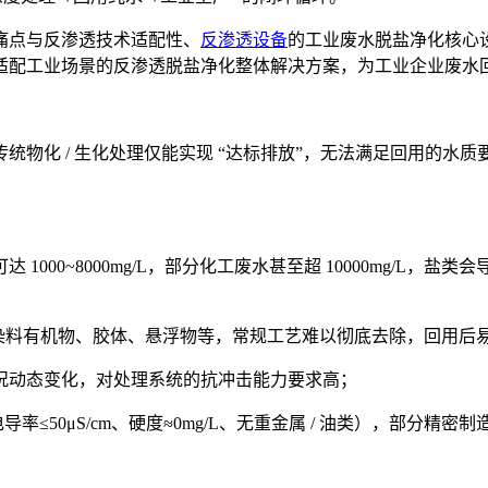
痛点与反渗透技术适配性、
反渗透设备
的工业废水脱盐净化核心
适配工业场景的反渗透脱盐净化整体解决方案，为工业企业废水
统物化 / 生化处理仅能实现 “达标排放”，无法满足回用的水
000~8000mg/L，部分化工废水甚至超 10000mg/L
、油类、染料有机物、胶体、悬浮物等，常规工艺难以彻底去除，回用
况动态变化，对处理系统的抗冲击能力要求高；
率≤50μS/cm、硬度≈0mg/L、无重金属 / 油类），部分精