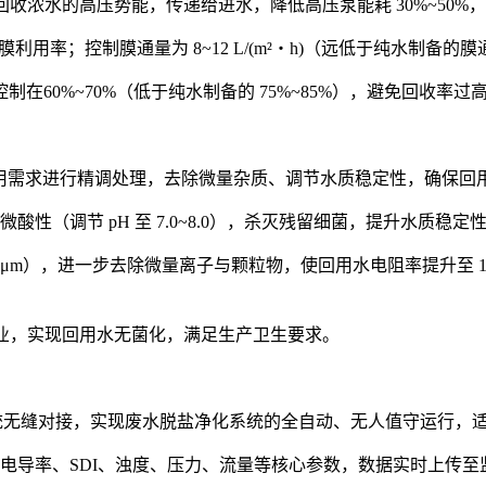
收浓水的高压势能，传递给进水，降低高压泵能耗 30%~50%
利用率；控制膜通量为 8~12 L/(m²・h)（远低于纯水制备
60%~70%（低于纯水制备的 75%~85%），避免回收率过
回用需求进行精调处理，去除微量杂质、调节水质稳定性，确保回用
的微酸性（调节 pH 至 7.0~8.0），杀灭残留细菌，提升水质
2μm），进一步去除微量离子与颗粒物，使回用水电阻率提升至 15
行业，实现回用水无菌化，满足生产卫生要求。
CS 系统无缝对接，实现废水脱盐净化系统的全自动、无人值守运行
量、电导率、SDI、浊度、压力、流量等核心参数，数据实时上传至