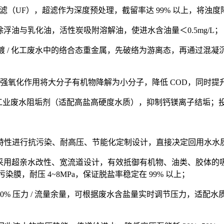
 超滤（UF），超滤作为深度预处理，截留率达 99% 以上，将浊度
除浮油与乳化油，活性炭吸附溶解油，使进水含油量＜0.5mg/L；
对电镀 / 化工废水中的络合态重金属，先破络为游离态，再通过
通过强氧化作用将大分子有机物降解为小分子，降低 COD，同时提
专用工业废水阻垢剂（适配高盐高硬度水质），抑制钙镁离子结垢；投
特性进行抗污染、耐高压、节能化定制设计，直接决定回用水水
采用超亲水改性、宽流道设计，有效抵御有机物、油类、胶体的吸
污染膜，耐压 4~8MPa，保证脱盐率稳定在 99% 以上；
 30% 压力 / 流量余量，可根据废水含盐量实时调节压力，适