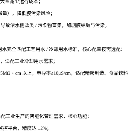
，大幅减少运行成本；
的膜通量），降低膜污染风险；
高导致浓水侧盐类 / 污染物富集，加剧膜结垢与污染。
水完全匹配工艺用水 / 冷却用水标准，核心配置按需选配：
稳定性，适配工业冷却用水需求；
MΩ・cm 以上，电导率≤10μS/cm，适配精密制造、食品饮料
，适配工业生产的智能化管理需求，核心功能：
监控平台，精度达 ±2%；