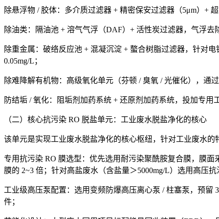
除悬浮物 / 胶体：多介质过滤器 + 精密保安过滤器（5μm）+
除油类：隔油池 + 溶气气浮（DAF）+ 活性炭过滤器，气浮去
除重金属：破络反应池 + 混凝沉淀 + 螯合树脂过滤器，针
0.05mg/L；
除难降解有机物：高级氧化单元（芬顿 / 臭氧 / 光催化），
防结垢 / 氧化：阻垢剂加药系统 + 还原剂加药系统，投加
（二）核心抗污染 RO 脱盐单元：工业废水脱盐净化的核心
该单元是实现工业废水脱盐净化的核心枢纽，针对工业废水的
专用抗污染 RO 膜选型：优先选用耐污染聚酰胺复合膜，膜面
膜的 2~3 倍；针对高盐废水（含盐量＞5000mg/L）选用高压抗
工业级高压泵配置：选用变频防爆高压离心泵 / 柱塞泵，预留
件；