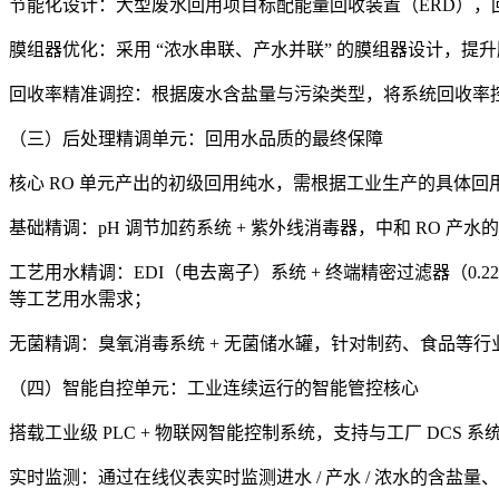
节能化设计：大型废水回用项目标配能量回收装置（ERD），回
膜组器优化：采用 “浓水串联、产水并联” 的膜组器设计，提升膜
回收率精准调控：根据废水含盐量与污染类型，将系统回收率控制在
（三）后处理精调单元：回用水品质的最终保障
核心 RO 单元产出的初级回用纯水，需根据工业生产的具体
基础精调：pH 调节加药系统 + 紫外线消毒器，中和 RO 产水
工艺用水精调：EDI（电去离子）系统 + 终端精密过滤器（0.2
等工艺用水需求；
无菌精调：臭氧消毒系统 + 无菌储水罐，针对制药、食品等
（四）智能自控单元：工业连续运行的智能管控核心
搭载工业级 PLC + 物联网智能控制系统，支持与工厂 D
实时监测：通过在线仪表实时监测进水 / 产水 / 浓水的含盐