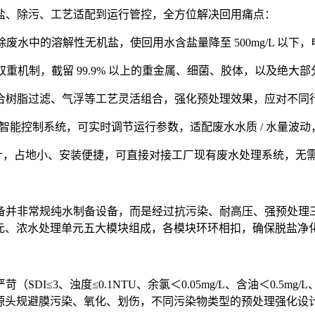
盐、除污、工艺适配到运行管控，全方位解决回用痛点：
水中的溶解性无机盐，使回用水含盐量降至 500mg/L 以下，电
双重机制，截留 99.9% 以上的重金属、细菌、胶体，以及绝
合树脂过滤、气浮等工艺灵活组合，强化预处理效果，应对不同
智能控制系统，可实时调节运行参数，适配废水水质 / 水量波动
设计，占地小、安装便捷，可直接对接工厂现有废水处理系统，无
备并非常规纯水制备设备，而是经过抗污染、耐高压、强预处理
单元、浓水处理单元五大模块组成，各模块环环相扣，确保脱盐净
≤3、浊度≤0.1NTU、余氯＜0.05mg/L、含油＜0.5mg/
从源头规避膜污染、氧化、划伤，不同污染物类型的预处理强化设