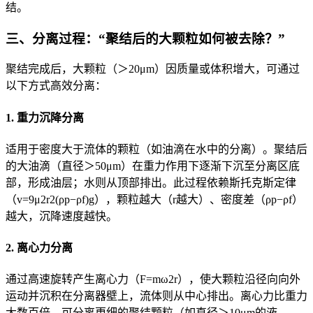
结。
三、分离过程：“聚结后的大颗粒如何被去除？”
聚结完成后，大颗粒（＞20μm）因质量或体积增大，可通过
以下方式高效分离：
1. 重力沉降分离
适用于密度大于流体的颗粒（如油滴在水中的分离）。聚结后
的大油滴（直径＞50μm）在重力作用下逐渐下沉至分离区底
部，形成油层；水则从顶部排出。此过程依赖斯托克斯定律
（v=9μ2r2(ρp−ρf)g），颗粒越大（r越大）、密度差（ρp−ρf）
越大，沉降速度越快。
2. 离心力分离
通过高速旋转产生离心力（F=mω2r），使大颗粒沿径向向外
运动并沉积在分离器壁上，流体则从中心排出。离心力比重力
大数百倍，可分离更细的聚结颗粒（如直径＞10μm的液