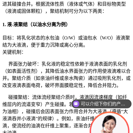
进其碰撞合并。根据流体性质（液体或气体）和目标物类型
（液滴或固体颗粒），聚结机制可分为以下两类：
1. 液-液聚结（以油水分离为例）
目标：将乳化状态的水包油（O/W）或油包水（W/O）液滴聚
结为大液滴，便于重力沉降或离心分离。
关键机制：
界面张力破坏：乳化液的稳定性依赖于液滴表面的乳化剂
（如表面活性剂），其降低油水界面张力的作用使液滴难以合
并。聚结介质（如亲油纤维或亲水陶瓷）通过吸附乳化剂，或
改变液滴表面电荷，破坏界面膜稳定性，降低合并阻力。
碰撞聚结：流体流经聚结介质时，液滴因流速梯度（如纤
可以介绍下你们的产品么
维层内的流道变窄）产生碰撞。若两液滴表面性质相似（如同
为油相），碰撞后会因表面张力作用合并为大液滴（遵循“大
液滴吞并小液滴”的规律）。例如，亲油纤维表面易吸附油
滴，使流经的油滴在纤维上聚集，逐渐合并为直径＞50μm的
大油滴。