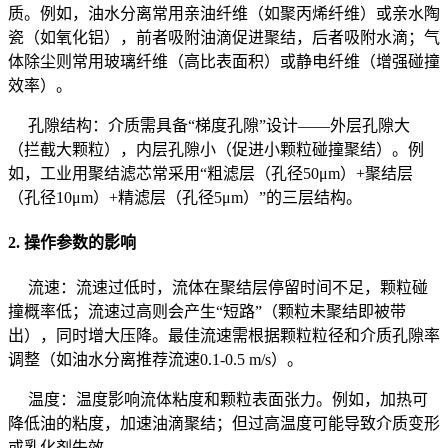
质。例如，油水分离常用亲油纤维（如聚丙烯纤维）或亲水陶
瓷（如氧化铝），前者吸附油滴促进聚结，后者吸附水滴；气
体除尘则常用玻璃纤维（高比表面积）或静电纤维（增强碰撞
效率）。
孔隙结构：介质需具备“梯度孔隙”设计——外层孔隙大
（拦截大颗粒），内层孔隙小（促进小颗粒碰撞聚结）。例
如，工业用聚结滤芯常采用“粗滤层（孔径50μm）+聚结层
（孔径10μm）+精滤层（孔径5μm）”的三层结构。
2. 操作参数的影响
流速：流速过低时，流体在聚结层停留时间不足，颗粒碰
撞概率低；流速过高则会产生“短路”（颗粒未聚结即被带
出），同时增大压降。最佳流速需根据颗粒粒径和介质孔隙率
调整（如油水分离推荐流速0.1-0.5 m/s）。
温度：温度影响流体粘度和颗粒表面张力。例如，加热可
降低油的粘度，加速油滴聚结；但过高温度可能导致介质变形
或乳化剂失效。