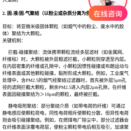
2. 固-液/固-气聚结（以粉尘或杂质分离为例）
目标：将亚微米级固体颗粒（如烟气中的粉尘、废水中的胶
体）聚结为大颗粒。
关键机制：
拦截-碰撞聚结：流体携带颗粒流经多层滤材（如金属网、
纤维毡）时，大颗粒被外层粗滤拦截，小颗粒则穿透至内层。
在内层密集的纤维或孔隙中，小颗粒因惯性碰撞或布朗运动与
纤维表面或其他颗粒碰撞，黏附形成大颗粒。例如，工业废气
处理中，含PM2.5的烟气经聚结过滤器时，首先被外层5μm孔
径的滤网拦截大颗粒，剩余PM2.5进入内层2μm孔隙，在纤维
表面因碰撞聚结为＞10μm的颗粒，最终被拦截。
静电吸附聚结：部分聚结介质（如带电荷的纤维）可通过
静电感应使颗粒荷电，同性电荷相斥使颗粒分散，但异性电荷
则会吸引碰撞聚结。例如，在燃煤电厂除尘中，部分过滤器会
在纤维表面涂覆电荷层，使粉尘颗粒带电后相互吸引，加速聚