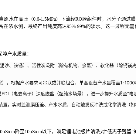
在高压（0.6-1.5MPa）下流经RO膜组件时，水分子通过膜层（孔
留在浓水侧，最终产出纯度高达95%-99%的淡水。这一过程
保障产水质量：
泥沙、铁锈）、活性炭吸附（除有机物、余氯）、软化器（除钙镁离子
），根据产水要求可串联或并联组合，单套设备产水量覆盖1-1000
I（电去离子）深度脱盐（超纯水场景），进一步提升水质至“电阻率≥15
）装置，实时监测膜压差、产水水质，自动触发反冲洗或化学清洗（如
μS/cm降至10μS/cm以下，满足锂电池极片清洗对“低离子残