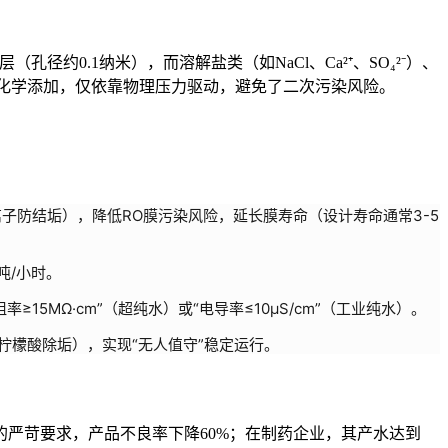
径约0.1纳米），而溶解盐类（如NaCl、Ca²⁺、SO₄²⁻）、
无需化学添加，仅依靠物理压力驱动，避免了二次污染风险。
防结垢），降低RO膜污染风险，延长膜寿命（设计寿命通常3-5
吨/小时。
MΩ·cm”（超纯水）或“电导率≤10μS/cm”（工业纯水）。
柠檬酸除垢），实现“无人值守”稳定运行。
留”的严苛要求，产品不良率下降60%；在制药企业，其产水达到