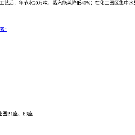
蒸馏工艺后，年节水20万吨，蒸汽能耗降低40%；在化工园区集中
者”
园B1座、E3座