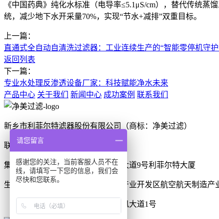
《中国药典》纯化水标准（电导率≤5.1μS/cm），替代传统
统，减少地下水开采量70%，实现“节水+减排”双重目标。
上一篇：
直通式全自动自清洗过滤器：工业连续生产的“智能零停机守护
返回列表
下一篇：
专业水处理反渗透设备厂家：科技赋能净水未来
产品中心
关于我们
新闻中心
成功案例
联系我们
新乡市利菲尔特滤器股份有限公司（商标：净美过滤）
请您留言
联系电话：0373-2636001
感谢您的关注，当前客服人员不在
集团办公地址：新乡市牧野区宏力大道9号利菲尔特大厦
线，请填写一下您的信息，我们会
尽快和您联系。
生产厂区：河南省新乡市高新技术产业开发区航空航天制造产业
河南省商丘市梁园区晨风大道1号