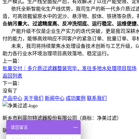
生产模式。生产线全面投产后，有效解决了以往产能受限、定
依托全新智能化生产线优势，我司生产的新一代多介质过滤
造，可高效截留原水中的泥沙、悬浮物、胶体、铁锈等杂质，
备
纳污量大、过滤精度高、反冲洗彻底、运行稳定、运维便捷
产能升级不仅是企业生产实力的迭代突破，更是我司深耕水
付的能力，能够高效响应不同客户的紧急订单、批量订单、非
未来，我司将持续聚焦水处理设备技术创新与工艺升级，以
助力各行业水环境治理项目高效落地、稳定运行。
上一篇：
批量交付｜多介质过滤器整装完毕，发往多地水处理项目现场
返回列表
下一篇：
没有了
产品中心
关于我们
新闻中心
成功案例
联系我们
新乡市利菲尔特滤器股份有限公司（商标：净美过滤）
请您留言
联系电话：0373-2636001