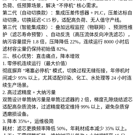
负荷、低预算场景，解决 “不停机” 核心需求。
第二代（自动切换款）：集成压差传感器 + PLC，压差达标自
动切换，切换延迟＜15 秒，适配高负荷、无人值守产线。
第三代（智能集成款）：叠加远程监控（物联网）、预测性维
护（滤芯寿命预警）、自动反洗（高压流体反向冲洗滤芯），
纳污容量提升 1.8 倍，压降降低 22%，连续运行 8000 小时后
滤材容尘量仍保持初始值 82%。
三、核心优势：直击痛点，降本增效
1. 零停机连续运行（最大价值）
彻底摒弃 “堵塞必停机” 模式，切换过程无缝衔接，年停机时
间减少 95% 以上，尤其适配印染、化工、水处理等 24 小时连
续生产场景。
2. 高过滤精度 + 大纳污量
双筒设计单筒纳污量是单筒过滤器的 2 倍，梯度孔隙烧结滤芯
适配高杂质流体，过滤精度稳定维持 99% 以上，避免杂质穿
透磨损设备。
3. 降本 35%+，运维极简
耗材：滤芯更换频率降低 50%，年耗材成本减少 35% 以上。