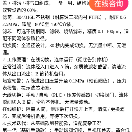
盖 + 排污 / 排气口组成，一备一用，结构紧凑，占地仅为单筒
双套设备的 60%。
滤筒：304/316L 不锈钢（耐腐蚀工况内衬 PTFE），耐压 0.6–
2.5MPa，适配 - 80℃至 450℃介质。
滤芯：可选不锈钢网、滤袋、烧结滤芯，精度 0.1–100μm，适
配不同流体杂质粒径。
切换阀：全通径设计，30 秒内完成切换，无流量中断、无泄
漏。
2. 工作原理：在线切换，连续运行（彻底告别停机）
正常过滤：流体经入口进入 A 筒，杂质被滤芯截留，清洁流
体从出口流出；B 筒待机备用。
堵塞预警：A 筒进出口压差升至 0.1MPa（预设阈值），压力
表报警，提示滤芯堵塞。
无缝切换：手动 / 自动（PLC + 压差传感器）切换阀门，流体
瞬间切入 B 筒，全程不停机、无流量波动。
在线维护：隔离 A 筒，泄压后打开快开上盖，清洗 / 更换滤
芯，完成后待机备用，等待下次切换。
3. 技术迭代：从基础款到智能款，适配复杂工况
第一代（基础手动款）：手动球阀切换，目视压差表，适合低