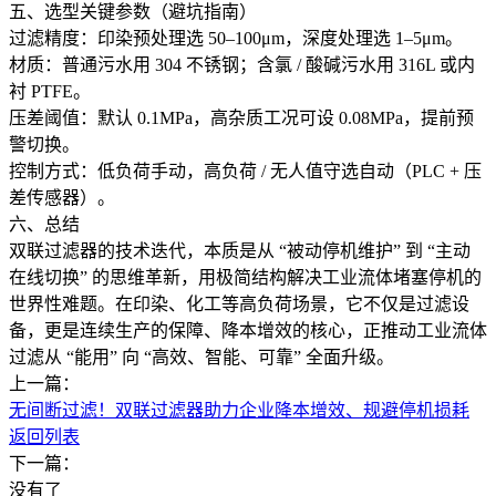
五、选型关键参数（避坑指南）
过滤精度：印染预处理选 50–100μm，深度处理选 1–5μm。
材质：普通污水用 304 不锈钢；含氯 / 酸碱污水用 316L 或内
衬 PTFE。
压差阈值：默认 0.1MPa，高杂质工况可设 0.08MPa，提前预
警切换。
控制方式：低负荷手动，高负荷 / 无人值守选自动（PLC + 压
差传感器）。
六、总结
双联过滤器的技术迭代，本质是从 “被动停机维护” 到 “主动
在线切换” 的思维革新，用极简结构解决工业流体堵塞停机的
世界性难题。在印染、化工等高负荷场景，它不仅是过滤设
备，更是连续生产的保障、降本增效的核心，正推动工业流体
过滤从 “能用” 向 “高效、智能、可靠” 全面升级。
上一篇：
无间断过滤！双联过滤器助力企业降本增效、规避停机损耗
返回列表
下一篇：
没有了