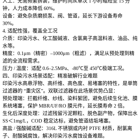
人工：无需频繁拆装，维护时间从单次 1 小时缩短至 15 分
钟，人力成本降低 60%。
设备：避免杂质磨损泵、阀、管道，延长下游设备寿命
30%。
4. 适配性强，覆盖全工况
介质：印染污水、化工酸碱液、含氯离子高温料液、油品、纯
水等。
精度：0.1μm（精密）–1000μm（粗滤），满足从预处理到精
滤的全流程需求。
压力 / 温度：适配 0.6–2.5MPa、-80℃至 450℃极端工况。
四、印染污水场景适配：精准破解行业难题
印染污水高悬浮物、高纤维、高色度、易堵塞的特性，是单筒
过滤器的 “重灾区”。双联过滤器在此场景优势凸显：
预处理端：拦截纤维、纱线、染料絮团，避免后续生化池、膜
系统堵塞，保护 MBR/UF/RO 膜元件，延长膜寿命 2 倍。
生化后深度处理：过滤残留污泥颗粒、脱色副产物，保障出水
SS＜1mg/L，COD 稳定达标，避免管道结垢堵塞。
高盐 / 强酸碱适配：316L 不锈钢或内衬 PTFE 材质，耐氯离
子、耐酸碱腐蚀，解决印染污水腐蚀设备难题。