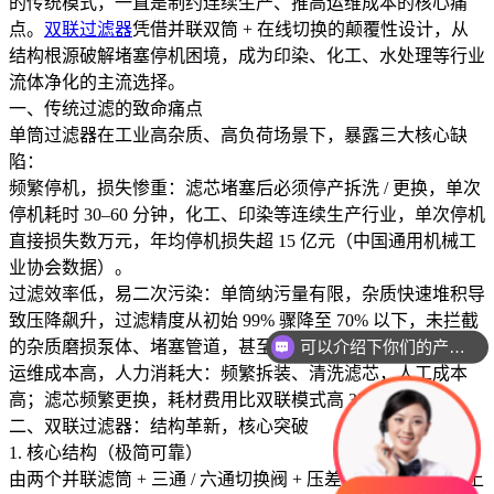
的传统模式，一直是制约连续生产、推高运维成本的核心痛
点。
双联过滤器
凭借并联双筒 + 在线切换的颠覆性设计，从
结构根源破解堵塞停机困境，成为印染、化工、水处理等行业
流体净化的主流选择。
一、传统过滤的致命痛点
单筒过滤器在工业高杂质、高负荷场景下，暴露三大核心缺
陷：
频繁停机，损失惨重：滤芯堵塞后必须停产拆洗 / 更换，单次
停机耗时 30–60 分钟，化工、印染等连续生产行业，单次停机
直接损失数万元，年均停机损失超 15 亿元（中国通用机械工
业协会数据）。
过滤效率低，易二次污染：单筒纳污量有限，杂质快速堆积导
致压降飙升，过滤精度从初始 99% 骤降至 70% 以下，未拦截
的杂质磨损泵体、堵塞管道，甚至污染终端产品。
可以介绍下你们的产品么
运维成本高，人力消耗大：频繁拆装、清洗滤芯，人工成本
高；滤芯频繁更换，耗材费用比双联模式高 35% 以上。
二、双联过滤器：结构革新，核心突破
1. 核心结构（极简可靠）
由两个并联滤筒 + 三通 / 六通切换阀 + 压差监测表 + 快开式上