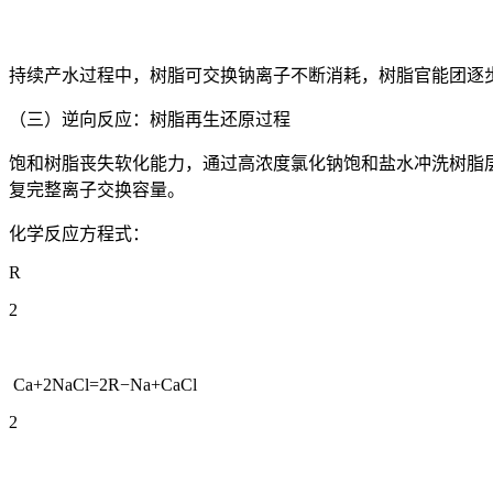
持续产水过程中，树脂可交换钠离子不断消耗，树脂官能团逐
（三）逆向反应：树脂再生还原过程
饱和树脂丧失软化能力，通过高浓度氯化钠饱和盐水冲洗树脂
复完整离子交换容量。
化学反应方程式：
R
2
Ca+2NaCl=2R−Na+CaCl
2