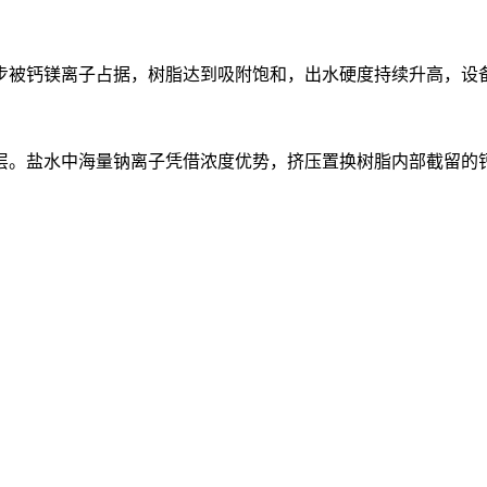
步被钙镁离子占据，树脂达到吸附饱和，出水硬度持续升高，设
层。盐水中海量钠离子凭借浓度优势，挤压置换树脂内部截留的