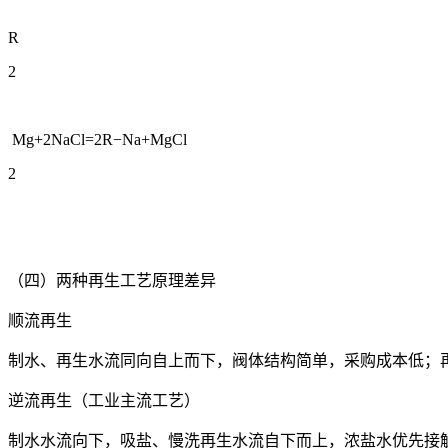
R
2
Mg+2NaCl=2R−Na+MgCl
2
（四）两种再生工艺原理差异
顺流再生
制水、再生水流同向自上而下，阀体结构简单，采购成本低；
逆流再生（工业主流工艺）
制水水流向下，吸盐、慢洗再生水流自下而上，浓盐水优先接触污