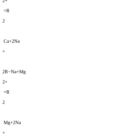
2+
=R
2
Ca+2Na
+
2R−Na+Mg
2+
=R
2
Mg+2Na
+