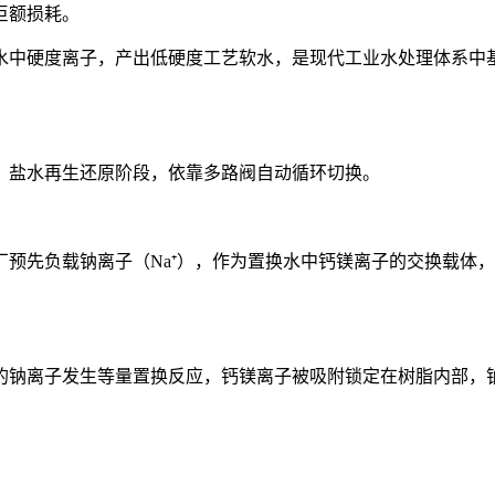
巨额损耗。
水中硬度离子，产出低硬度工艺软水，是现代工业水处理体系中
、盐水再生还原阶段，依靠多路阀自动循环切换。
负载钠离子（Na⁺），作为置换水中钙镁离子的交换载体，常规工
树脂上的钠离子发生等量置换反应，钙镁离子被吸附锁定在树脂内部