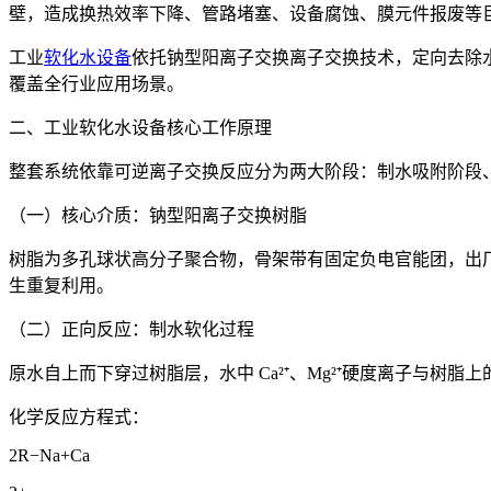
壁，造成换热效率下降、管路堵塞、设备腐蚀、膜元件报废等
工业
软化水设备
依托钠型阳离子交换离子交换技术，定向去除
覆盖全行业应用场景。
二、工业软化水设备核心工作原理
整套系统依靠可逆离子交换反应分为两大阶段：制水吸附阶段
（一）核心介质：钠型阳离子交换树脂
树脂为多孔球状高分子聚合物，骨架带有固定负电官能团，出厂预先
生重复利用。
（二）正向反应：制水软化过程
原水自上而下穿过树脂层，水中 Ca²⁺、Mg²⁺硬度离子与
化学反应方程式：
2R−Na+Ca