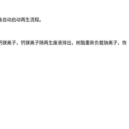
备自动启动再生流程。
钙镁离子，钙镁离子随再生废液排出，树脂重新负载钠离子，恢