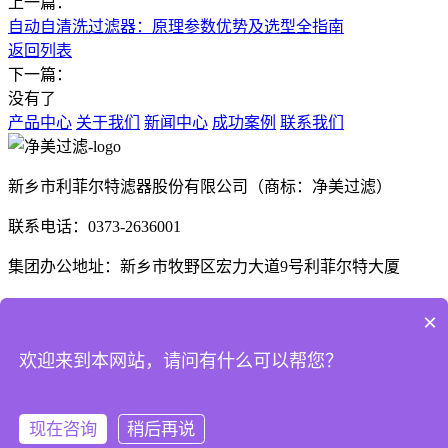
上一篇：
自动自清洗过滤器：原理参数优势及选型全指南
返回列表
下一篇：
没有了
产品中心
关于我们
新闻中心
成功案例
联系我们
新乡市利菲尔特滤器股份有限公司（商标：净美过滤）
联系电话：0373-2636001
集团办公地址：新乡市牧野区宏力大道9号利菲尔特大厦
生产厂区：河南省新乡市高新技术产业开发区航空航天制造产
×
业园B1座、E3座
欢迎来到本网站，请问有什么可以帮您？
河南省商丘市梁园区晨风大道1号
现在咨询
稍后再说
Copyright © 2025 利菲尔特（商标：净美过滤） 版权所有
豫