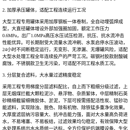
2. 加厚承压罐体，适配工程连续运行工况
大型工程专用罐体采用加厚钢板一体卷制，全自动埋弧焊成
型，大直径罐体增设外部加强圈加固，额定工作压力
0.6MPa，出厂1.0MPa高压水压试压检测，抗压、抗水流冲击
性能优异。可长期耐受大流量水流冲刷、水泵启停水压波动，
24小时不间断稳定运行，无变形、无渗漏、无爆罐风险，适配
大型水处理工程全年连续投产的严苛工况。碳钢衬胶款耐酸碱
腐蚀，不锈钢款卫生无污染，可适配不同工程水质工况。
3. 分层复合滤料，大水量过滤精度稳定
采用工程专用梯度分层滤料配比，自上而下粗细分级过滤，上
层无烟煤拦截大颗粒泥沙、悬浮物、杂质絮体，中层精制石英
砂精细截留细微胶体、淤泥，下层可按需搭配活性炭、锰砂功
能滤料，实现除浊、脱色、除有机物、除铁锰多重净化效果。
大厚度滤层纳污容量大、抗冲击能力强，面对大水量高负荷进
水，不易堵塞、不易板结，过滤效果均匀稳定，有效保障大型
水处理系统出水水质统一达标，全方位保护后端膜设备、生化