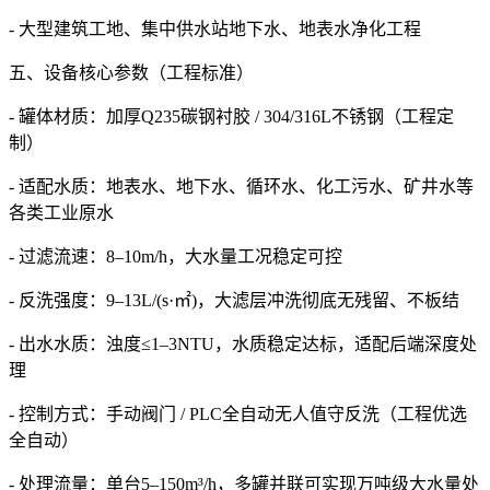
- 大型建筑工地、集中供水站地下水、地表水净化工程
五、设备核心参数（工程标准）
- 罐体材质：加厚Q235碳钢衬胶 / 304/316L不锈钢（工程定
制）
- 适配水质：地表水、地下水、循环水、化工污水、矿井水等
各类工业原水
- 过滤流速：8–10m/h，大水量工况稳定可控
- 反洗强度：9–13L/(s·㎡)，大滤层冲洗彻底无残留、不板结
- 出水水质：浊度≤1–3NTU，水质稳定达标，适配后端深度处
理
- 控制方式：手动阀门 / PLC全自动无人值守反洗（工程优选
全自动）
- 处理流量：单台5–150m³/h，多罐并联可实现万吨级大水量处