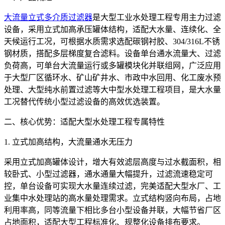
大流量立式多介质过滤器
是大型工业水处理工程专用主力过滤
设备，采用立式加高承压罐体结构，适配大水量、连续化、全
天候运行工况，可根据水质需求选配碳钢衬胶、304/316L不锈
钢材质，搭配多层梯度复合滤料。设备单台通水流量大、过滤
负荷高，可单台大流量运行或多罐模块化并联组网，广泛应用
于大型厂区循环水、矿山矿井水、市政中水回用、化工废水预
处理、大型纯水前置过滤等大中型水处理工程项目，是大水量
工况替代传统小型过滤设备的高效优选装置。
二、核心优势：适配大型水处理工程专属特性
1. 立式加高结构，大流量通水无压力
采用立式加高罐体设计，增大有效滤层高度与过水截面积，相
较卧式、小型过滤器，通水通量大幅提升，过滤流速稳定可
控，单台设备可实现大水量连续过滤，完美适配大型水厂、工
业集中水处理站的高水量处理需求。立式结构竖向布局，占地
利用率高，同等流量下相比多台小型设备并联，大幅节省厂区
占地面积，适配大型工程标准化、规整化设备排布要求。