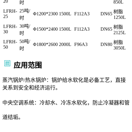
20
850L
时
25吨/
LFRH-
树脂
Φ1200*2300
1500L
F112A3
DN65
25
1250L
时
30吨/
LFRH-
树脂
Φ1500*2400
1500L
F112A3
DN65
30
2125L
时
50吨/
LFRH-
树脂
Φ1800*2600
2000L
F96A3
DN80
50
3050L
时
应用范围
蒸汽锅炉/热水锅炉：锅炉给水软化是必备工艺，直接
关系到安全和经济运行。
中央空调系统：冷却水、冷冻水软化，防止冷凝器和管
道结垢。