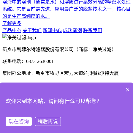
溶液中的溶剂（通常是水）和溶质进行高效分离的精密水处理
系统。它是目前最先进、应用最广泛的脱盐技术之一，核心目
的是生产高纯度的水。
了解更多
产品中心
关于我们
新闻中心
成功案例
联系我们
新乡市利菲尔特滤器股份有限公司（商标：净美过滤）
联系电话：0373-2636001
集团办公地址：新乡市牧野区宏力大道9号利菲尔特大厦
生产厂区：河南省新乡市高新技术产业开发区航空航天制造产
×
业园B1座、E3座
欢迎来到本网站，请问有什么可以帮您？
河南省商丘市梁园区晨风大道1号
现在咨询
稍后再说
Copyright © 2025 利菲尔特（商标：净美过滤） 版权所有
豫
ICP备18000213号-14
XML地图