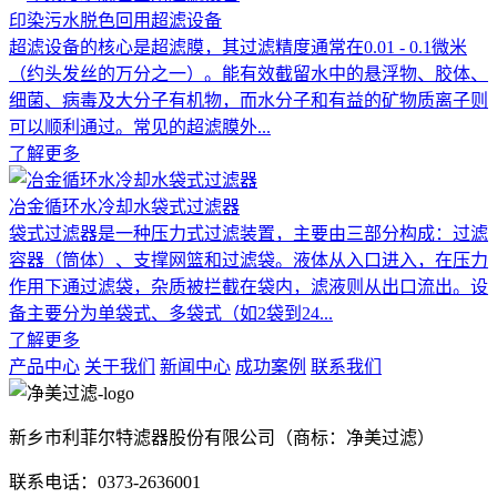
印染污水脱色回用超滤设备
超滤设备的核心是超滤膜，其过滤精度通常在0.01 - 0.1微米
（约头发丝的万分之一）。能有效截留水中的悬浮物、胶体、
细菌、病毒及大分子有机物，而水分子和有益的矿物质离子则
可以顺利通过。常见的超滤膜外...
了解更多
冶金循环水冷却水袋式过滤器
袋式过滤器是一种压力式过滤装置，主要由三部分构成：过滤
容器（筒体）、支撑网篮和过滤袋。液体从入口进入，在压力
作用下通过滤袋，杂质被拦截在袋内，滤液则从出口流出。设
备主要分为单袋式、多袋式（如2袋到24...
了解更多
产品中心
关于我们
新闻中心
成功案例
联系我们
新乡市利菲尔特滤器股份有限公司（商标：净美过滤）
联系电话：0373-2636001