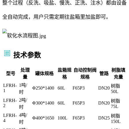
整个过程（反洗、吸盐、慢洗、正洗、注水）都由设备
全自动完成，用户只需定期往盐箱里加盐即可。
技术参数
处理
盐箱规
自动控制阀
树脂填
型号
罐体规格
管路
量
格
规格
充量
1吨/
LFRH-
树脂
Φ250*1400
60L
F65P3
DN20
1
50L
时
2吨/
LFRH-
树脂
Φ300*1400
60L
F65P3
DN20
2
75L
时
4吨/
LFRH-
树脂
Φ400*1650
100L
F65P3
DN25
4
150L
时