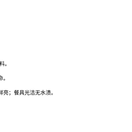
燃料。
命。
软鲜亮；餐具光洁无水渍。