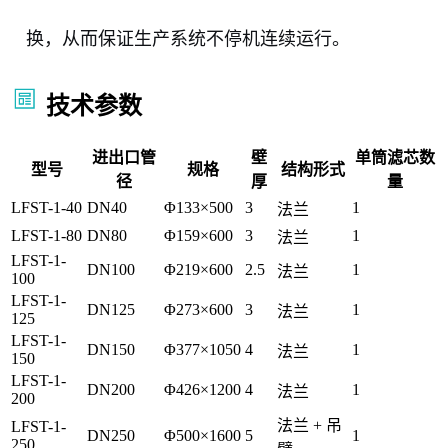
换，从而保证生产系统不停机连续运行。
技术参数
进出口管
壁
单筒滤芯数
型号
规格
结构形式
径
厚
量
LFST-1-40
DN40
Φ133×500
3
1
法兰
LFST-1-80
DN80
Φ159×600
3
1
法兰
LFST-1-
DN100
Φ219×600
2.5
1
法兰
100
LFST-1-
DN125
Φ273×600
3
1
法兰
125
LFST-1-
DN150
Φ377×1050
4
1
法兰
150
LFST-1-
DN200
Φ426×1200
4
1
法兰
200
法兰 + 吊
LFST-1-
DN250
Φ500×1600
5
1
250