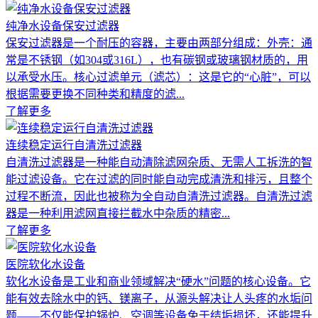
纯净水设备保安过滤器
保安过滤器是一个耐压的容器，主要由两部分组成：外壳：通
常是不锈钢（如304或316L），也有碳钢或玻璃钢材质的，用
以承受水压。核心过滤单元（滤芯）：这是它的“心脏”，可以
根据需要更换不同种类和精度的滤...
了解更多
连续稳定运行自清洗过滤器
自清洗过滤器是一种能自动清除滤网杂质、无需人工拆洗的智
能过滤设备。它在过滤的同时能自动完成清洗和排污，且整个
过程不断流，因此也被称为全自动自清洗过滤器。自清洗过滤
器是一种利用滤网直接拦截水中杂质的精密...
了解更多
医院软化水设备
软化水设备是工业和商业领域解决“硬水”问题的核心设备。它
能有效去除水中的钙、镁离子，从源头解决让人头疼的水垢问
题——不仅能保护锅炉、空调等设备免于结垢损坏，还能提升