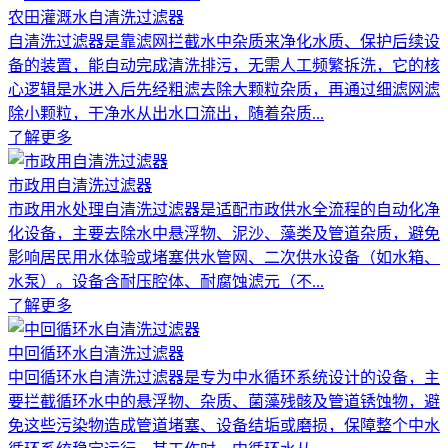
农田灌溉水自清洗过滤器
自清洗过滤器是靠滤网拦截水中杂质来净化水质、保护后续设
备的装置，能自动完成清洗排污，无需人工频繁拆洗，它的核
心逻辑是水进入后先经粗滤去除大颗粒杂质，再通过细滤网滤
除小颗粒，干净水从出水口流出，随着杂质...
了解更多
市政用自清洗过滤器
市政用水处理自清洗过滤器是适配市政供水全流程的自动化净
化设备，主要去除水中悬浮物、泥沙、藻类及管道杂质，避免
影响居民用水体验或堵塞供水管网、二次供水设备（如水箱、
水泵）。设备含耐压腔体、耐腐蚀滤元（不...
了解更多
中回循环水自清洗过滤器
中回循环水自清洗过滤器是专为中水循环系统设计的设备，主
要拦截循环水中的悬浮物、杂质、菌藻残骸及管道锈蚀物，避
免这些污染物造成管道堵塞、设备结垢或磨损，保障整个中水