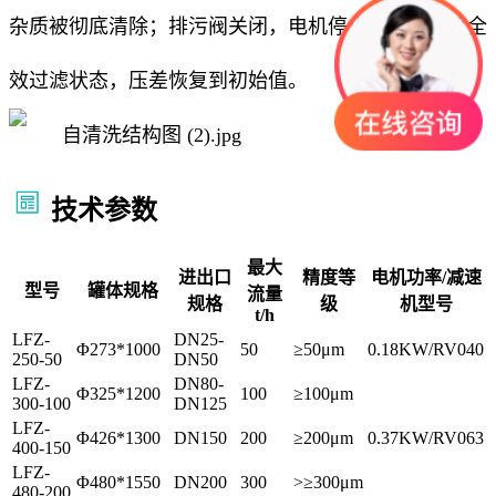
杂质被彻底清除；排污阀关闭，电机停止，设备恢复全
效过滤状态，压差恢复到初始值。
技术参数
最大
进出口
精度等
电机功率/减速
型号
罐体规格
流量
规格
级
机型号
t/h
LFZ-
DN25-
Φ273*1000
50
≥50μm
0.18KW/RV040
250-50
DN50
LFZ-
DN80-
Φ325*1200
100
≥100μm
300-100
DN125
LFZ-
Φ426*1300
DN150
200
≥200μm
0.37KW/RV063
400-150
LFZ-
Φ480*1550
DN200
300
>≥300μm
480-200