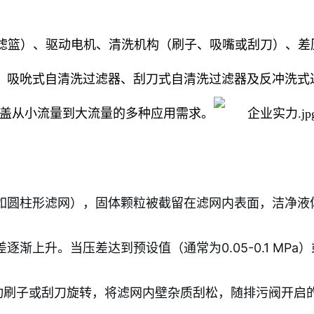
/滤篮）、驱动电机、清洗机构（刷子、吸嘴或刮刀）、差
、吸吮式自清洗过滤器、刮刀式自清洗过滤器及反冲洗式
，覆盖从小流量到大流量的多种应用需求。
如圆柱形滤网），固体颗粒被截留在滤网内表面，洁净液
渐上升。当压差达到预设值（通常为0.05-0.1 MP
动刷子或刮刀旋转，将滤网内壁杂质刮松，随排污阀开启