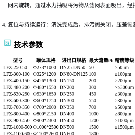
网内旋转，通过水力抽吸将污物从滤网表面吸出，经
复位与持续运行：清洗完成后，排污阀关闭，压差恢
技术参数
型号
罐体规格
进出口规格
最大流量t/h
精度等级
LFZ-250-50
Φ273*1000
DN25-DN50
50
≥50μm
LFZ-300-100
Φ325*1200
DN80-DN125
100
≥100μm
LFZ-400-150
Φ426*1300
DN150
200
≥200μm
LFZ-480-200
Φ480*1550
DN200
300
>≥300μm
LFZ-530-250
Φ530*1650
DN250
450
≥300μm
LFZ-600-300
Φ600*1750
DN300
550
≥300μm
LFZ-700-350
Φ700*2000
DN350
700
≥500μm
LFZ-800-400
Φ800*2150
DN400
1000
≥800μm
LFZ-900-450
Φ900*2300
DN450
1200
≥1000μm
LFZ-1000-500
Φ1000*2500
DN500
1500
≥1500μm
LFZ-1100-600
Φ1100*2600
DN600
1800