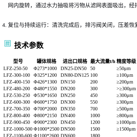
网内旋转，通过水力抽吸将污物从滤网表面吸出，经
复位与持续运行：清洗完成后，排污阀关闭，压差恢
技术参数
型号
罐体规格
进出口规格
最大流量t/h
精度等级
LFZ-250-50
Φ273*1000
DN25-DN50
50
≥50μm
LFZ-300-100
Φ325*1200
DN80-DN125
100
≥100μm
LFZ-400-150
Φ426*1300
DN150
200
≥200μm
LFZ-480-200
Φ480*1550
DN200
300
>≥300μm
LFZ-530-250
Φ530*1650
DN250
450
≥300μm
LFZ-600-300
Φ600*1750
DN300
550
≥300μm
LFZ-700-350
Φ700*2000
DN350
700
≥500μm
LFZ-800-400
Φ800*2150
DN400
1000
≥800μm
LFZ-900-450
Φ900*2300
DN450
1200
≥1000μm
LFZ-1000-500
Φ1000*2500
DN500
1500
≥1500μm
LFZ-1100-600
Φ1100*2600
DN600
1800