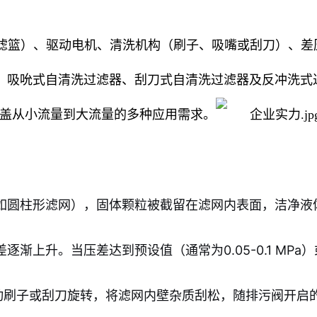
/滤篮）、驱动电机、清洗机构（刷子、吸嘴或刮刀）、差
、吸吮式自清洗过滤器、刮刀式自清洗过滤器及反冲洗式
，覆盖从小流量到大流量的多种应用需求。
如圆柱形滤网），固体颗粒被截留在滤网内表面，洁净液
渐上升。当压差达到预设值（通常为0.05-0.1 MP
动刷子或刮刀旋转，将滤网内壁杂质刮松，随排污阀开启