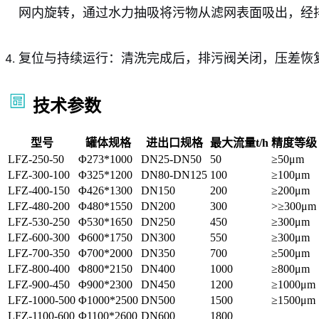
网内旋转，通过水力抽吸将污物从滤网表面吸出，经
复位与持续运行：清洗完成后，排污阀关闭，压差恢
技术参数
型号
罐体规格
进出口规格
最大流量t/h
精度等级
LFZ-250-50
Φ273*1000
DN25-DN50
50
≥50μm
LFZ-300-100
Φ325*1200
DN80-DN125
100
≥100μm
LFZ-400-150
Φ426*1300
DN150
200
≥200μm
LFZ-480-200
Φ480*1550
DN200
300
>≥300μm
LFZ-530-250
Φ530*1650
DN250
450
≥300μm
LFZ-600-300
Φ600*1750
DN300
550
≥300μm
LFZ-700-350
Φ700*2000
DN350
700
≥500μm
LFZ-800-400
Φ800*2150
DN400
1000
≥800μm
LFZ-900-450
Φ900*2300
DN450
1200
≥1000μm
LFZ-1000-500
Φ1000*2500
DN500
1500
≥1500μm
LFZ-1100-600
Φ1100*2600
DN600
1800