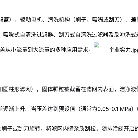
/滤篮）、驱动电机、清洗机构（刷子、吸嘴或刮刀）、差
、吸吮式自清洗过滤器、刮刀式自清洗过滤器及反冲洗式
，覆盖从小流量到大流量的多种应用需求。
如圆柱形滤网），固体颗粒被截留在滤网内表面，洁净液
渐上升。当压差达到预设值（通常为0.05-0.1 MP
动刷子或刮刀旋转，将滤网内壁杂质刮松，随排污阀开启