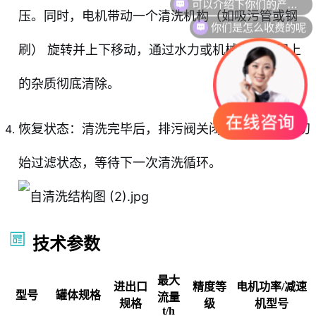
压。同时，电机带动一个清洗机构（如吸污管或钢
你们是怎么收费的呢
刷） 旋转并上下移动，通过水力或机械力将滤网上
的杂质彻底清除。
恢复状态：清洗完毕后，排污阀关闭，设备恢复到初
始过滤状态，等待下一次清洗循环。
技术参数
最大
进出口
精度等
电机功率/减速
型号
罐体规格
流量
规格
级
机型号
t/h