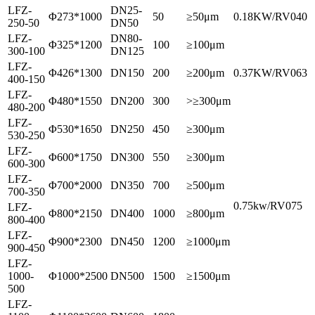
LFZ-
DN25-
Φ273*1000
50
≥50μm
0.18KW/RV040
250-50
DN50
LFZ-
DN80-
Φ325*1200
100
≥100μm
300-100
DN125
LFZ-
Φ426*1300
DN150
200
≥200μm
0.37KW/RV063
400-150
LFZ-
Φ480*1550
DN200
300
>≥300μm
480-200
LFZ-
Φ530*1650
DN250
450
≥300μm
530-250
LFZ-
Φ600*1750
DN300
550
≥300μm
600-300
LFZ-
Φ700*2000
DN350
700
≥500μm
700-350
0.75kw/RV075
LFZ-
Φ800*2150
DN400
1000
≥800μm
800-400
LFZ-
Φ900*2300
DN450
1200
≥1000μm
900-450
LFZ-
1000-
Φ1000*2500
DN500
1500
≥1500μm
500
LFZ-